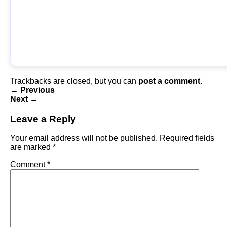
Trackbacks are closed, but you can
post a comment
.
←
Previous
Next
→
Leave a Reply
Your email address will not be published.
Required fields
are marked
*
Comment
*