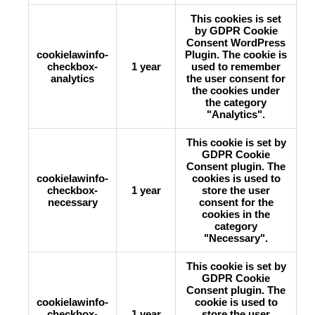
This cookies is set
by GDPR Cookie
Consent WordPress
cookielawinfo-
Plugin. The cookie is
checkbox-
1 year
used to remember
analytics
the user consent for
the cookies under
the category
"Analytics".
This cookie is set by
GDPR Cookie
Consent plugin. The
cookielawinfo-
cookies is used to
checkbox-
1 year
store the user
necessary
consent for the
cookies in the
category
"Necessary".
This cookie is set by
GDPR Cookie
Consent plugin. The
cookielawinfo-
cookie is used to
checkbox-
1 year
store the user