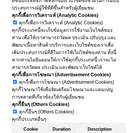
ดัชนีประสิทธิภาพหลักของเว็บไซต์ซึ่งช่วยในการมอบ
ประสบการณ์ผู้ใช้ที่ดีขึ้นสำหรับผู้เยี่ยมชม
คุกกี้เพื่อการวิเคราะห์ (Analytic Cookies)
คุกกี้เพื่อการวิเคราะห์ (Analytic Cookies)
คุกกี้ประเภทนี้จะเก็บข้อมูลการใช้งานเว็บไซต์ของ
ท่าน เพื่อให้เราสามารถวัดผล ประเมิน ปรับปรุง และ
พัฒนาเนื้อหาสินค้า/บริการและเว็บไซต์ของเราเพื่อ
เพิ่มประสบการณ์ที่ดีในการใช้เว็บไซต์ของท่าน ทั้งนี้
หากท่านไม่ยินยอมให้เราใช้คุกกี้ประเภทนี้ เราจะไม่
สามารถวัดผล ประเมิน และพัฒนาเว็บไซต์ได้
คุกกี้เพื่อการโฆษณา (Advertisement Cookies)
คุกกี้เพื่อการโฆษณา (Advertisement Cookies)
คุกกี้โฆษณาใช้เพื่อจัดเตรียมโฆษณาและแคมเปญ
การตลาดที่เกี่ยวข้องให้กับผู้เยี่ยมชม
คุกกี้อื่นๆ (Others Cookies)
คุกกี้อื่นๆ (Others Cookies)
คุกกี้ประเภทอื่นๆ
Cookie
Duration
Description