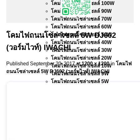
โคมไฟถนนโซล่าเซลล์ 100W
โคมไฟถนนโซล่าเซลล์ 90W
โคมไฟถนนโซล่าเซลล์ 70W
โคมไฟถนนโซล่าเซลล์ 60W
โคมไฟถนนโซล่าเซลล์ 5W DJ602
่โคมไฟถนนโซล่าเซลล์ 50W
โคมไฟถนนโซล่าเซลล์ 40W
(วอร์มไวท์) IWACHI
โคมไฟถนนโซล่าเซลล์ 30W
โคมไฟถนนโซล่าเซลล์ 20W
Published
September 20, 2017
at
1200 × 1200
in
โคมไฟ
โคมไฟถนนโซล่าเซลล์ 10W
ถนนโซล่าเซลล์ 5W DJ602 (วอร์มไวท์) IWACHI
โคมไฟถนนโซล่าเซลล์ 9W
โคมไฟถนนโซล่าเซลล์ 5W
โคมไฟถนนโซล่าเซลล์ 3w
สปอร์ตไลท์โซล่าเซลล์
สปอร์ตไลท์โซล่าเซลล์ 300W
สปอร์ตไลท์โซล่าเซลล์ 200W
สปอร์ตไลท์โซล่าเซลล์ 150W
สปอร์ตไลท์โซล่าเซลล์ 100W
สปอร์ตไลท์โซล่าเซลล์ 50W