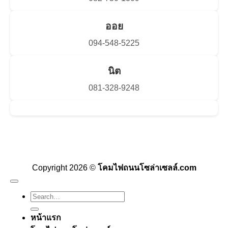
ออย
094-548-5225
นิต
081-328-9248
Visa
PayPal
Stripe
MasterCard
Cash
On
Copyright 2026 ©
โคมไฟถนนโซล่าเซลล์.com
Delivery
Search
for:
หน้าแรก