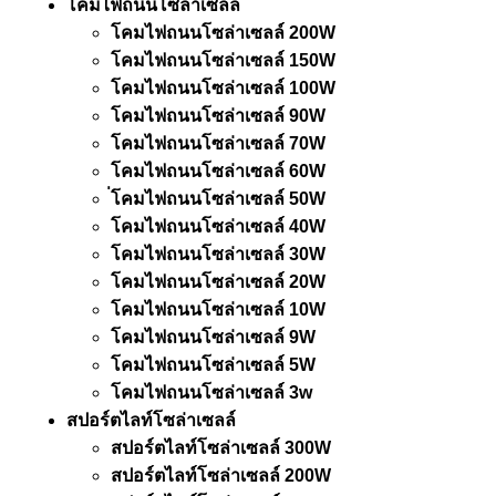
โคมไฟถนนโซล่าเซลล์
โคมไฟถนนโซล่าเซลล์ 200W
โคมไฟถนนโซล่าเซลล์ 150W
โคมไฟถนนโซล่าเซลล์ 100W
โคมไฟถนนโซล่าเซลล์ 90W
โคมไฟถนนโซล่าเซลล์ 70W
โคมไฟถนนโซล่าเซลล์ 60W
่โคมไฟถนนโซล่าเซลล์ 50W
โคมไฟถนนโซล่าเซลล์ 40W
โคมไฟถนนโซล่าเซลล์ 30W
โคมไฟถนนโซล่าเซลล์ 20W
โคมไฟถนนโซล่าเซลล์ 10W
โคมไฟถนนโซล่าเซลล์ 9W
โคมไฟถนนโซล่าเซลล์ 5W
โคมไฟถนนโซล่าเซลล์ 3w
สปอร์ตไลท์โซล่าเซลล์
สปอร์ตไลท์โซล่าเซลล์ 300W
สปอร์ตไลท์โซล่าเซลล์ 200W