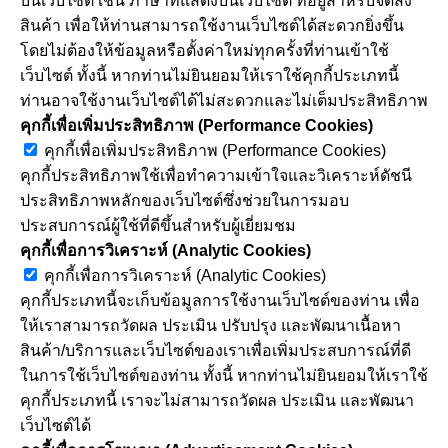
บนเว็บไซต์ เช่น ภาษาที่แสดงบนเว็บไซต์ ที่อยู่สำหรับจัดส่ง
สินค้า เพื่อให้ท่านสามารถใช้งานเว็บไซต์ได้สะดวกยิ่งขึ้น
โดยไม่ต้องให้ข้อมูลหรือตั้งค่าใหม่ทุกครั้งที่ท่านเข้าใช้
เว็บไซต์ ทั้งนี้ หากท่านไม่ยินยอมให้เราใช้คุกกี้ประเภทนี้
ท่านอาจใช้งานเว็บไซต์ได้ไม่สะดวกและไม่เต็มประสิทธิภาพ
คุกกี้เพื่อเพิ่มประสิทธิภาพ (Performance Cookies)
คุกกี้เพื่อเพิ่มประสิทธิภาพ (Performance Cookies)
คุกกี้ประสิทธิภาพใช้เพื่อทำความเข้าใจและวิเคราะห์ดัชนี
ประสิทธิภาพหลักของเว็บไซต์ซึ่งช่วยในการมอบ
ประสบการณ์ผู้ใช้ที่ดีขึ้นสำหรับผู้เยี่ยมชม
คุกกี้เพื่อการวิเคราะห์ (Analytic Cookies)
คุกกี้เพื่อการวิเคราะห์ (Analytic Cookies)
คุกกี้ประเภทนี้จะเก็บข้อมูลการใช้งานเว็บไซต์ของท่าน เพื่อ
ให้เราสามารถวัดผล ประเมิน ปรับปรุง และพัฒนาเนื้อหา
สินค้า/บริการและเว็บไซต์ของเราเพื่อเพิ่มประสบการณ์ที่ดี
ในการใช้เว็บไซต์ของท่าน ทั้งนี้ หากท่านไม่ยินยอมให้เราใช้
คุกกี้ประเภทนี้ เราจะไม่สามารถวัดผล ประเมิน และพัฒนา
เว็บไซต์ได้