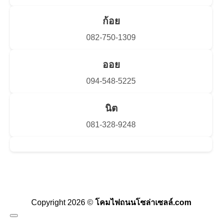
ก้อย
082-750-1309
ออย
094-548-5225
นิต
081-328-9248
Visa
PayPal
Stripe
MasterCard
Cash
On
Copyright 2026 ©
โคมไฟถนนโซล่าเซลล์.com
Delivery