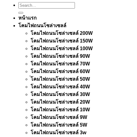
Search
for:
หน้าแรก
โคมไฟถนนโซล่าเซลล์
โคมไฟถนนโซล่าเซลล์ 200W
โคมไฟถนนโซล่าเซลล์ 150W
โคมไฟถนนโซล่าเซลล์ 100W
โคมไฟถนนโซล่าเซลล์ 90W
โคมไฟถนนโซล่าเซลล์ 70W
โคมไฟถนนโซล่าเซลล์ 60W
่โคมไฟถนนโซล่าเซลล์ 50W
โคมไฟถนนโซล่าเซลล์ 40W
โคมไฟถนนโซล่าเซลล์ 30W
โคมไฟถนนโซล่าเซลล์ 20W
โคมไฟถนนโซล่าเซลล์ 10W
โคมไฟถนนโซล่าเซลล์ 9W
โคมไฟถนนโซล่าเซลล์ 5W
โคมไฟถนนโซล่าเซลล์ 3w