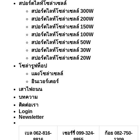
สปอร์ตไลท์โซล่าเซลล์
สปอร์ตไลท์โซล่าเซลล์ 300W
สปอร์ตไลท์โซล่าเซลล์ 200W
สปอร์ตไลท์โซล่าเซลล์ 150W
สปอร์ตไลท์โซล่าเซลล์ 100W
สปอร์ตไลท์โซล่าเซลล์ 50W
สปอร์ตไลท์โซล่าเซลล์ 30W
สปอร์ตไลท์โซล่าเซลล์ 20W
โซล่ารูฟท็อป
แผงโซล่าเซลล์
อินเวอร์เตอร์
เสาไฟถนน
บทความ
ติดต่อเรา
Login
Newsletter
เบล 062-816-
เชอร์รี่ 099-324-
ก้อย 082-750-
8816
8855
1309