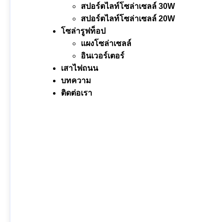
สปอร์ตไลท์โซล่าเซลล์ 30W
สปอร์ตไลท์โซล่าเซลล์ 20W
โซล่ารูฟท็อป
แผงโซล่าเซลล์
อินเวอร์เตอร์
เสาไฟถนน
บทความ
ติดต่อเรา