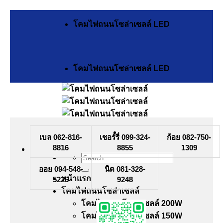
Skip
to
โคมไฟถนนโซล่าเซลล์ LED
content
โคมไฟถนนโซล่าเซลล์ LED
เบล 062-816-
เชอร์รี่ 099-324-
ก้อย 082-750-
8816
8855
1309
Search
for:
ออย 094-548-
นิต 081-328-
หน้าแรก
5225
9248
โคมไฟถนนโซล่าเซลล์
โคมไฟถนนโซล่าเซลล์ 200W
โคมไฟถนนโซล่าเซลล์ 150W