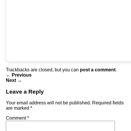
Trackbacks are closed, but you can
post a comment
.
←
Previous
Next
→
Leave a Reply
Your email address will not be published.
Required fields
are marked
*
Comment
*