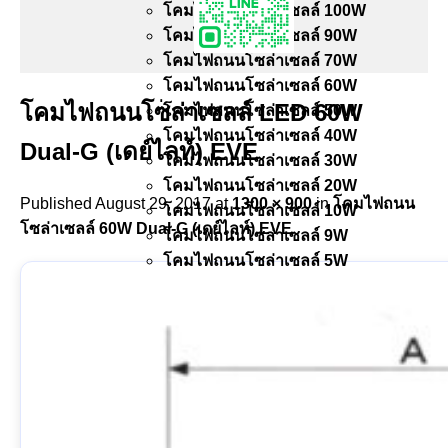
โคมไฟถนนโซล่าเซลล์ 100W
โคมไฟถนนโซล่าเซลล์ 90W
โคมไฟถนนโซล่าเซลล์ 70W
โคมไฟถนนโซล่าเซลล์ 60W
โคมไฟถนนโซล่าเซลล์ LED 60W
่โคมไฟถนนโซล่าเซลล์ 50W
โคมไฟถนนโซล่าเซลล์ 40W
Dual-G (เดย์ไลท์) EVE
โคมไฟถนนโซล่าเซลล์ 30W
โคมไฟถนนโซล่าเซลล์ 20W
Published
August 29, 2017
at
1300 × 900
in
โคมไฟถนน
โคมไฟถนนโซล่าเซลล์ 10W
โซล่าเซลล์ 60W Dual-G (เดย์ไลท์) EVE
โคมไฟถนนโซล่าเซลล์ 9W
โคมไฟถนนโซล่าเซลล์ 5W
โคมไฟถนนโซล่าเซลล์ 3w
สปอร์ตไลท์โซล่าเซลล์
สปอร์ตไลท์โซล่าเซลล์ 300W
สปอร์ตไลท์โซล่าเซลล์ 200W
สปอร์ตไลท์โซล่าเซลล์ 150W
สปอร์ตไลท์โซล่าเซลล์ 100W
สปอร์ตไลท์โซล่าเซลล์ 50W