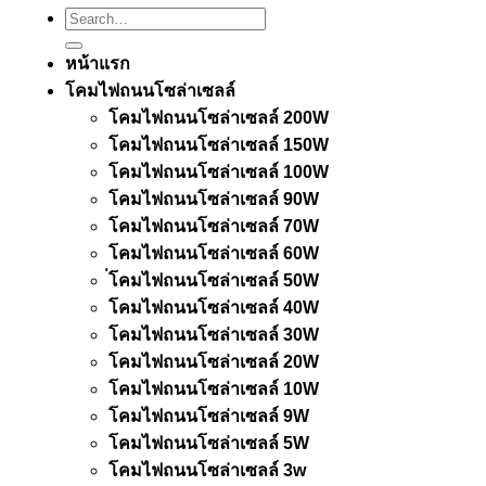
Search
for:
หน้าแรก
โคมไฟถนนโซล่าเซลล์
โคมไฟถนนโซล่าเซลล์ 200W
โคมไฟถนนโซล่าเซลล์ 150W
โคมไฟถนนโซล่าเซลล์ 100W
โคมไฟถนนโซล่าเซลล์ 90W
โคมไฟถนนโซล่าเซลล์ 70W
โคมไฟถนนโซล่าเซลล์ 60W
่โคมไฟถนนโซล่าเซลล์ 50W
โคมไฟถนนโซล่าเซลล์ 40W
โคมไฟถนนโซล่าเซลล์ 30W
โคมไฟถนนโซล่าเซลล์ 20W
โคมไฟถนนโซล่าเซลล์ 10W
โคมไฟถนนโซล่าเซลล์ 9W
โคมไฟถนนโซล่าเซลล์ 5W
โคมไฟถนนโซล่าเซลล์ 3w