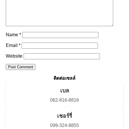
Name
*
Email
*
Website
ติดต่อเซลล์
เบล
062-816-8816
เชอร์รี่
099-324-8855