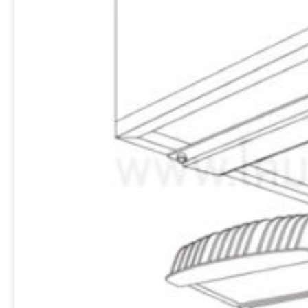
สปอร์ตไลท์โซล่าเซลล์ 30W
สปอร์ตไลท์โซล่าเซลล์ 20W
โซล่ารูฟท็อป
แผงโซล่าเซลล์
อินเวอร์เตอร์
เสาไฟถนน
บทความ
ติดต่อเรา