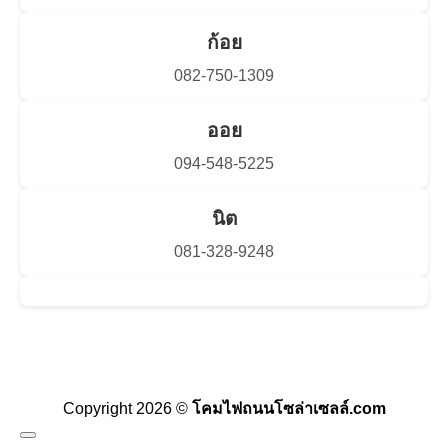
ก้อย
082-750-1309
ออย
094-548-5225
นิต
081-328-9248
Visa
PayPal
Stripe
MasterCard
Cash
On
Copyright 2026 ©
โคมไฟถนนโซล่าเซลล์.com
Delivery