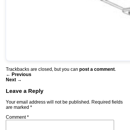
Trackbacks are closed, but you can
post a comment
.
←
Previous
Next
→
Leave a Reply
Your email address will not be published.
Required fields
are marked
*
Comment
*