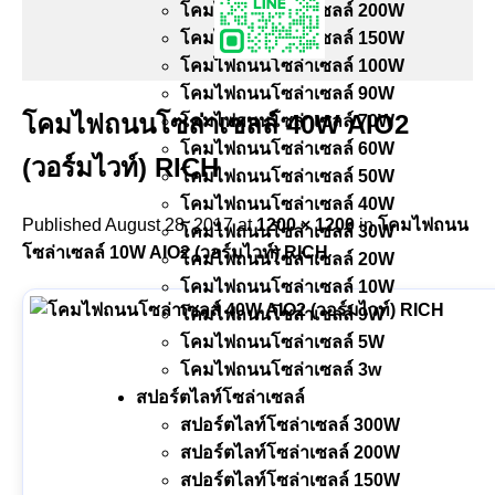
โคมไฟถนนโซล่าเซลล์ 200W
โคมไฟถนนโซล่าเซลล์ 150W
โคมไฟถนนโซล่าเซลล์ 100W
โคมไฟถนนโซล่าเซลล์ 90W
โคมไฟถนนโซล่าเซลล์ 40W AIO2
โคมไฟถนนโซล่าเซลล์ 70W
โคมไฟถนนโซล่าเซลล์ 60W
(วอร์มไวท์) RICH
่โคมไฟถนนโซล่าเซลล์ 50W
โคมไฟถนนโซล่าเซลล์ 40W
Published
August 28, 2017
at
1200 × 1200
in
โคมไฟถนน
โคมไฟถนนโซล่าเซลล์ 30W
โซล่าเซลล์ 10W AIO2 (วอร์มไวท์) RICH
โคมไฟถนนโซล่าเซลล์ 20W
โคมไฟถนนโซล่าเซลล์ 10W
โคมไฟถนนโซล่าเซลล์ 9W
โคมไฟถนนโซล่าเซลล์ 5W
โคมไฟถนนโซล่าเซลล์ 3w
สปอร์ตไลท์โซล่าเซลล์
สปอร์ตไลท์โซล่าเซลล์ 300W
สปอร์ตไลท์โซล่าเซลล์ 200W
สปอร์ตไลท์โซล่าเซลล์ 150W