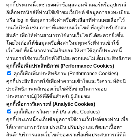
คุกกี้ประเภทนี้จะช่วยจดจำข้อมูลคอมพิวเตอร์หรืออุปกรณ์
อิเล็กทรอนิกส์ที่ท่านใช้เข้าชมเว็บไซต์ ข้อมูลการลงทะเบียน
หรือ log in ข้อมูลการตั้งค่าหรือตัวเลือกที่ท่านเคยเลือกไว้
บนเว็บไซต์ เช่น ภาษาที่แสดงบนเว็บไซต์ ที่อยู่สำหรับจัดส่ง
สินค้า เพื่อให้ท่านสามารถใช้งานเว็บไซต์ได้สะดวกยิ่งขึ้น
โดยไม่ต้องให้ข้อมูลหรือตั้งค่าใหม่ทุกครั้งที่ท่านเข้าใช้
เว็บไซต์ ทั้งนี้ หากท่านไม่ยินยอมให้เราใช้คุกกี้ประเภทนี้
ท่านอาจใช้งานเว็บไซต์ได้ไม่สะดวกและไม่เต็มประสิทธิภาพ
คุกกี้เพื่อเพิ่มประสิทธิภาพ (Performance Cookies)
คุกกี้เพื่อเพิ่มประสิทธิภาพ (Performance Cookies)
คุกกี้ประสิทธิภาพใช้เพื่อทำความเข้าใจและวิเคราะห์ดัชนี
ประสิทธิภาพหลักของเว็บไซต์ซึ่งช่วยในการมอบ
ประสบการณ์ผู้ใช้ที่ดีขึ้นสำหรับผู้เยี่ยมชม
คุกกี้เพื่อการวิเคราะห์ (Analytic Cookies)
คุกกี้เพื่อการวิเคราะห์ (Analytic Cookies)
คุกกี้ประเภทนี้จะเก็บข้อมูลการใช้งานเว็บไซต์ของท่าน เพื่อ
ให้เราสามารถวัดผล ประเมิน ปรับปรุง และพัฒนาเนื้อหา
สินค้า/บริการและเว็บไซต์ของเราเพื่อเพิ่มประสบการณ์ที่ดี