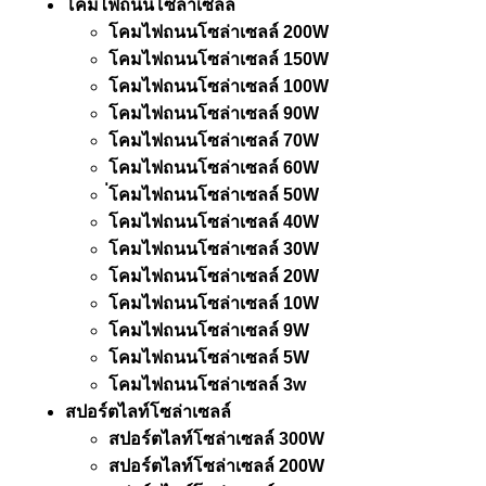
โคมไฟถนนโซล่าเซลล์
โคมไฟถนนโซล่าเซลล์ 200W
โคมไฟถนนโซล่าเซลล์ 150W
โคมไฟถนนโซล่าเซลล์ 100W
โคมไฟถนนโซล่าเซลล์ 90W
โคมไฟถนนโซล่าเซลล์ 70W
โคมไฟถนนโซล่าเซลล์ 60W
่โคมไฟถนนโซล่าเซลล์ 50W
โคมไฟถนนโซล่าเซลล์ 40W
โคมไฟถนนโซล่าเซลล์ 30W
โคมไฟถนนโซล่าเซลล์ 20W
โคมไฟถนนโซล่าเซลล์ 10W
โคมไฟถนนโซล่าเซลล์ 9W
โคมไฟถนนโซล่าเซลล์ 5W
โคมไฟถนนโซล่าเซลล์ 3w
สปอร์ตไลท์โซล่าเซลล์
สปอร์ตไลท์โซล่าเซลล์ 300W
สปอร์ตไลท์โซล่าเซลล์ 200W