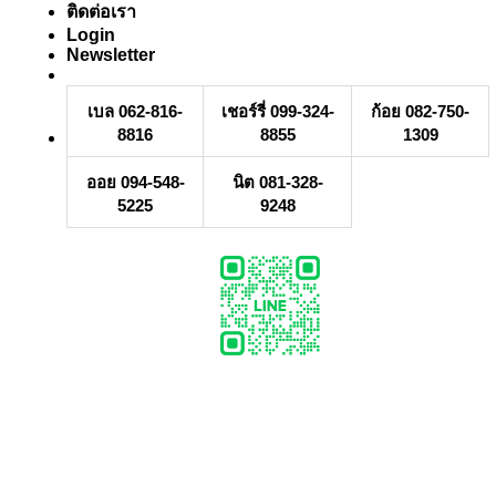
ติดต่อเรา
Login
Newsletter
เบล 062-816-
เชอร์รี่ 099-324-
ก้อย 082-750-
8816
8855
1309
ออย 094-548-
นิต 081-328-
5225
9248