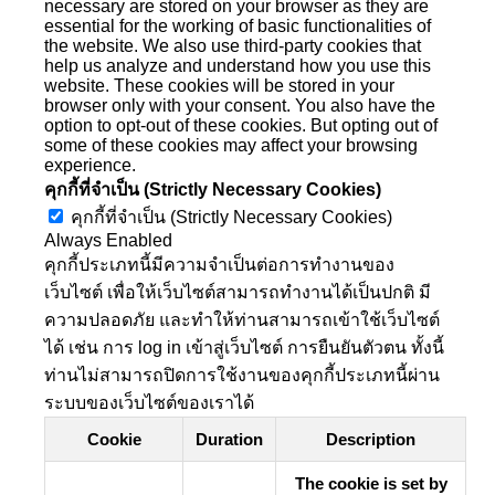
necessary are stored on your browser as they are
essential for the working of basic functionalities of
the website. We also use third-party cookies that
help us analyze and understand how you use this
website. These cookies will be stored in your
browser only with your consent. You also have the
option to opt-out of these cookies. But opting out of
some of these cookies may affect your browsing
experience.
คุกกี้ที่จำเป็น (Strictly Necessary Cookies)
คุกกี้ที่จำเป็น (Strictly Necessary Cookies)
Always Enabled
คุกกี้ประเภทนี้มีความจำเป็นต่อการทำงานของ
เว็บไซต์ เพื่อให้เว็บไซต์สามารถทำงานได้เป็นปกติ มี
ความปลอดภัย และทำให้ท่านสามารถเข้าใช้เว็บไซต์
ได้ เช่น การ log in เข้าสู่เว็บไซต์ การยืนยันตัวตน ทั้งนี้
ท่านไม่สามารถปิดการใช้งานของคุกกี้ประเภทนี้ผ่าน
ระบบของเว็บไซต์ของเราได้
Cookie
Duration
Description
The cookie is set by