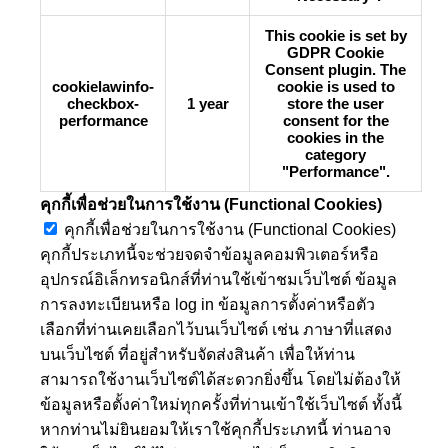
This cookie is set by
GDPR Cookie
Consent plugin. The
cookielawinfo-
cookie is used to
checkbox-
1 year
store the user
performance
consent for the
cookies in the
category
"Performance".
คุกกี้เพื่อช่วยในการใช้งาน (Functional Cookies)
คุกกี้เพื่อช่วยในการใช้งาน (Functional Cookies)
คุกกี้ประเภทนี้จะช่วยจดจำข้อมูลคอมพิวเตอร์หรือ
อุปกรณ์อิเล็กทรอนิกส์ที่ท่านใช้เข้าชมเว็บไซต์ ข้อมูล
การลงทะเบียนหรือ log in ข้อมูลการตั้งค่าหรือตัว
เลือกที่ท่านเคยเลือกไว้บนเว็บไซต์ เช่น ภาษาที่แสดง
บนเว็บไซต์ ที่อยู่สำหรับจัดส่งสินค้า เพื่อให้ท่าน
สามารถใช้งานเว็บไซต์ได้สะดวกยิ่งขึ้น โดยไม่ต้องให้
ข้อมูลหรือตั้งค่าใหม่ทุกครั้งที่ท่านเข้าใช้เว็บไซต์ ทั้งนี้
หากท่านไม่ยินยอมให้เราใช้คุกกี้ประเภทนี้ ท่านอาจ