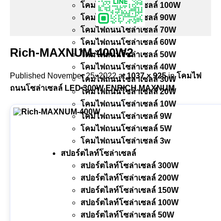
โคมไฟถนนโซล่าเซลล์ 100W
โคมไฟถนนโซล่าเซลล์ 90W
โคมไฟถนนโซล่าเซลล์ 70W
โคมไฟถนนโซล่าเซลล์ 60W
Rich-MAXNUM-400W2
่โคมไฟถนนโซล่าเซลล์ 50W
โคมไฟถนนโซล่าเซลล์ 40W
Published
November 25, 2022
at
1037 × 925
in
โคมไฟ
โคมไฟถนนโซล่าเซลล์ 30W
ถนนโซล่าเซลล์ LED 300W ENRICH MAXNUM
โคมไฟถนนโซล่าเซลล์ 20W
โคมไฟถนนโซล่าเซลล์ 10W
โคมไฟถนนโซล่าเซลล์ 9W
โคมไฟถนนโซล่าเซลล์ 5W
โคมไฟถนนโซล่าเซลล์ 3w
สปอร์ตไลท์โซล่าเซลล์
สปอร์ตไลท์โซล่าเซลล์ 300W
สปอร์ตไลท์โซล่าเซลล์ 200W
สปอร์ตไลท์โซล่าเซลล์ 150W
สปอร์ตไลท์โซล่าเซลล์ 100W
สปอร์ตไลท์โซล่าเซลล์ 50W