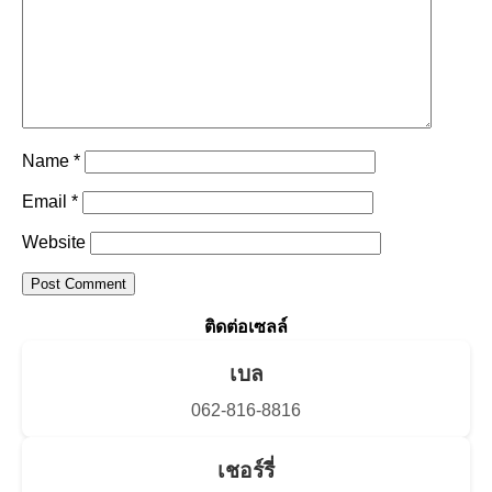
Name
*
Email
*
Website
ติดต่อเซลล์
เบล
062-816-8816
เชอร์รี่