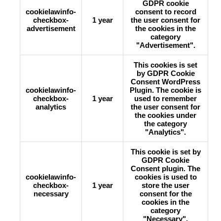
GDPR cookie
cookielawinfo-
consent to record
checkbox-
1 year
the user consent for
advertisement
the cookies in the
category
"Advertisement".
This cookies is set
by GDPR Cookie
Consent WordPress
cookielawinfo-
Plugin. The cookie is
checkbox-
1 year
used to remember
analytics
the user consent for
the cookies under
the category
"Analytics".
This cookie is set by
GDPR Cookie
Consent plugin. The
cookielawinfo-
cookies is used to
checkbox-
1 year
store the user
necessary
consent for the
cookies in the
category
"Necessary".