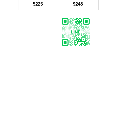
5225
9248