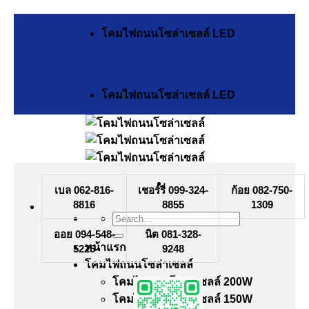
Skip
to
โคมไฟถนนโซล่าเซลล์ LED
content
โคมไฟถนนโซล่าเซลล์ LED
เบล 062-816-
เชอร์รี่ 099-324-
ก้อย 082-750-
8816
8855
1309
Search
for:
ออย 094-548-
นิต 081-328-
หน้าแรก
5225
9248
โคมไฟถนนโซล่าเซลล์
โคมไฟถนนโซล่าเซลล์ 200W
โคมไฟถนนโซล่าเซลล์ 150W