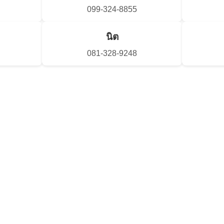
099-324-8855
นิต
081-328-9248