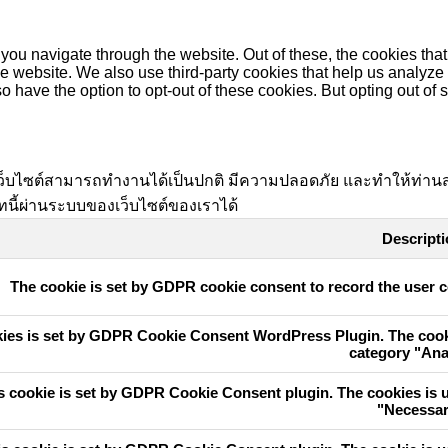
you navigate through the website. Out of these, the cookies tha
f the website. We also use third-party cookies that help us anal
so have the option to opt-out of these cookies. But opting out o
เว็บไซต์สามารถทำงานได้เป็นปกติ มีความปลอดภัย และทำให้ท่านสามาร
ภทนี้ผ่านระบบของเว็บไซต์ของเราได้
Descript
The cookie is set by GDPR cookie consent to record the user c
kies is set by GDPR Cookie Consent WordPress Plugin. The cooki
category "Anal
s cookie is set by GDPR Cookie Consent plugin. The cookies is us
"Necessar