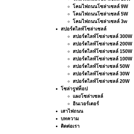
โคมไฟถนนโซล่าเซลล์ 9W
โคมไฟถนนโซล่าเซลล์ 5W
โคมไฟถนนโซล่าเซลล์ 3w
สปอร์ตไลท์โซล่าเซลล์
สปอร์ตไลท์โซล่าเซลล์ 300W
สปอร์ตไลท์โซล่าเซลล์ 200W
สปอร์ตไลท์โซล่าเซลล์ 150W
สปอร์ตไลท์โซล่าเซลล์ 100W
สปอร์ตไลท์โซล่าเซลล์ 50W
สปอร์ตไลท์โซล่าเซลล์ 30W
สปอร์ตไลท์โซล่าเซลล์ 20W
โซล่ารูฟท็อป
แผงโซล่าเซลล์
อินเวอร์เตอร์
เสาไฟถนน
บทความ
ติดต่อเรา