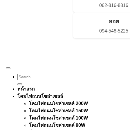
062-816-8816
ออย
094-548-5225
Visa
PayPal
Stripe
MasterCard
Cash
On
Delivery
Search
for:
หน้าแรก
โคมไฟถนนโซล่าเซลล์
โคมไฟถนนโซล่าเซลล์ 200W
โคมไฟถนนโซล่าเซลล์ 150W
โคมไฟถนนโซล่าเซลล์ 100W
โคมไฟถนนโซล่าเซลล์ 90W