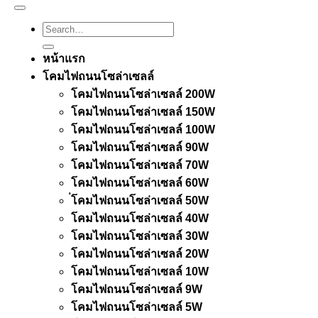
Search
for:
หน้าแรก
โคมไฟถนนโซล่าเซลล์
โคมไฟถนนโซล่าเซลล์ 200W
โคมไฟถนนโซล่าเซลล์ 150W
โคมไฟถนนโซล่าเซลล์ 100W
โคมไฟถนนโซล่าเซลล์ 90W
โคมไฟถนนโซล่าเซลล์ 70W
โคมไฟถนนโซล่าเซลล์ 60W
่โคมไฟถนนโซล่าเซลล์ 50W
โคมไฟถนนโซล่าเซลล์ 40W
โคมไฟถนนโซล่าเซลล์ 30W
โคมไฟถนนโซล่าเซลล์ 20W
โคมไฟถนนโซล่าเซลล์ 10W
โคมไฟถนนโซล่าเซลล์ 9W
โคมไฟถนนโซล่าเซลล์ 5W