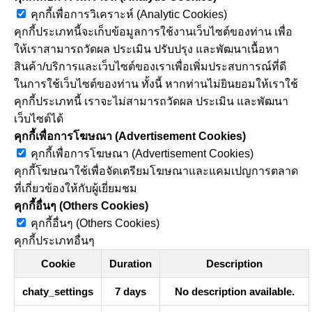
คุกกี้เพื่อการวิเคราะห์ (Analytic Cookies)
คุกกี้ประเภทนี้จะเก็บข้อมูลการใช้งานเว็บไซต์ของท่าน เพื่อ
ให้เราสามารถวัดผล ประเมิน ปรับปรุง และพัฒนาเนื้อหา
สินค้า/บริการและเว็บไซต์ของเราเพื่อเพิ่มประสบการณ์ที่ดี
ในการใช้เว็บไซต์ของท่าน ทั้งนี้ หากท่านไม่ยินยอมให้เราใช้
คุกกี้ประเภทนี้ เราจะไม่สามารถวัดผล ประเมิน และพัฒนา
เว็บไซต์ได้
คุกกี้เพื่อการโฆษณา (Advertisement Cookies)
คุกกี้เพื่อการโฆษณา (Advertisement Cookies)
คุกกี้โฆษณาใช้เพื่อจัดเตรียมโฆษณาและแคมเปญการตลาด
ที่เกี่ยวข้องให้กับผู้เยี่ยมชม
คุกกี้อื่นๆ (Others Cookies)
คุกกี้อื่นๆ (Others Cookies)
คุกกี้ประเภทอื่นๆ
Cookie
Duration
Description
chaty_settings
7 days
No description available.