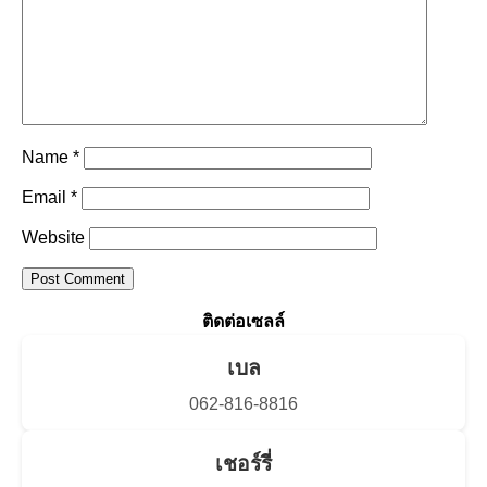
Name
*
Email
*
Website
ติดต่อเซลล์
เบล
062-816-8816
เชอร์รี่