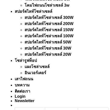
โคมไฟถนนโซล่าเซลล์ 3w
สปอร์ตไลท์โซล่าเซลล์
สปอร์ตไลท์โซล่าเซลล์ 300W
สปอร์ตไลท์โซล่าเซลล์ 200W
สปอร์ตไลท์โซล่าเซลล์ 150W
สปอร์ตไลท์โซล่าเซลล์ 100W
สปอร์ตไลท์โซล่าเซลล์ 50W
สปอร์ตไลท์โซล่าเซลล์ 30W
สปอร์ตไลท์โซล่าเซลล์ 20W
โซล่ารูฟท็อป
แผงโซล่าเซลล์
อินเวอร์เตอร์
เสาไฟถนน
บทความ
ติดต่อเรา
Login
Newsletter