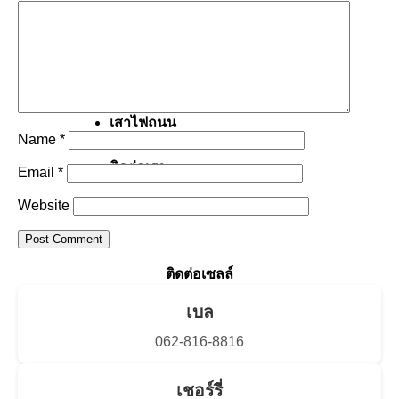
สปอร์ตไลท์โซล่าเซลล์ 30W
สปอร์ตไลท์โซล่าเซลล์ 20W
โซล่ารูฟท็อป
แผงโซล่าเซลล์
อินเวอร์เตอร์
เสาไฟถนน
Name
*
บทความ
ติดต่อเรา
Email
*
Website
ติดต่อเซลล์
เบล
062-816-8816
เชอร์รี่