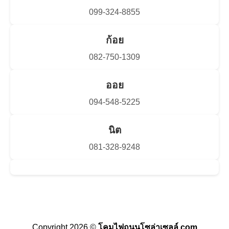
099-324-8855
ก้อย
082-750-1309
ออย
094-548-5225
นิต
081-328-9248
Visa
PayPal
Stripe
MasterCard
Cash
On
Copyright 2026 ©
โคมไฟถนนโซล่าเซลล์.com