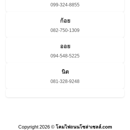
099-324-8855
ก้อย
082-750-1309
ออย
094-548-5225
นิต
081-328-9248
Visa
PayPal
Stripe
MasterCard
Cash
On
Copyright 2026 ©
โคมไฟถนนโซล่าเซลล์.com