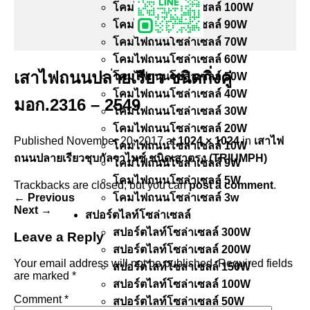
โคมไฟถนนโซล่าเซลล์ 100W
โคมไฟถนนโซล่าเซลล์ 90W
โคมไฟถนนโซล่าเซลล์ 70W
โคมไฟถนนโซล่าเซลล์ 60W
เสาไฟถนนปลายเรียว ชนิดกิ่งคู่
่โคมไฟถนนโซล่าเซลล์ 50W
โคมไฟถนนโซล่าเซลล์ 40W
มอก.2316 – 2549
โคมไฟถนนโซล่าเซลล์ 30W
โคมไฟถนนโซล่าเซลล์ 20W
Published
November 20, 2017
at
1024 × 1024
in
เสาไฟ
โคมไฟถนนโซล่าเซลล์ 10W
ถนนปลายเรียวชุบกัลวาไนซ์ ชนิดเสาตรง (TRIUMPH)
โคมไฟถนนโซล่าเซลล์ 9W
โคมไฟถนนโซล่าเซลล์ 5W
Trackbacks are closed, but you can
post a comment
.
←
Previous
โคมไฟถนนโซล่าเซลล์ 3w
Next
→
สปอร์ตไลท์โซล่าเซลล์
สปอร์ตไลท์โซล่าเซลล์ 300W
Leave a Reply
สปอร์ตไลท์โซล่าเซลล์ 200W
Your email address will not be published.
Required fields
สปอร์ตไลท์โซล่าเซลล์ 150W
are marked
*
สปอร์ตไลท์โซล่าเซลล์ 100W
Comment
*
สปอร์ตไลท์โซล่าเซลล์ 50W