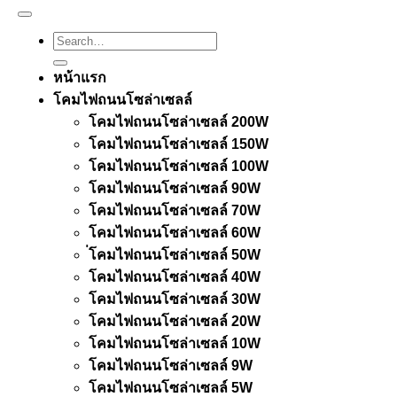
Delivery
Search
for:
หน้าแรก
โคมไฟถนนโซล่าเซลล์
โคมไฟถนนโซล่าเซลล์ 200W
โคมไฟถนนโซล่าเซลล์ 150W
โคมไฟถนนโซล่าเซลล์ 100W
โคมไฟถนนโซล่าเซลล์ 90W
โคมไฟถนนโซล่าเซลล์ 70W
โคมไฟถนนโซล่าเซลล์ 60W
่โคมไฟถนนโซล่าเซลล์ 50W
โคมไฟถนนโซล่าเซลล์ 40W
โคมไฟถนนโซล่าเซลล์ 30W
โคมไฟถนนโซล่าเซลล์ 20W
โคมไฟถนนโซล่าเซลล์ 10W
โคมไฟถนนโซล่าเซลล์ 9W
โคมไฟถนนโซล่าเซลล์ 5W