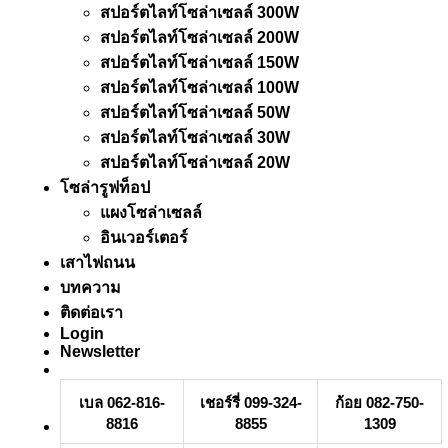
สปอร์ตไลท์โซล่าเซลล์ 300W
สปอร์ตไลท์โซล่าเซลล์ 200W
สปอร์ตไลท์โซล่าเซลล์ 150W
สปอร์ตไลท์โซล่าเซลล์ 100W
สปอร์ตไลท์โซล่าเซลล์ 50W
สปอร์ตไลท์โซล่าเซลล์ 30W
สปอร์ตไลท์โซล่าเซลล์ 20W
โซล่ารูฟท็อป
แผงโซล่าเซลล์
อินเวอร์เตอร์
เสาไฟถนน
บทความ
ติดต่อเรา
Login
Newsletter
เบล 062-816-
เชอร์รี่ 099-324-
ก้อย 082-750-
8816
8855
1309