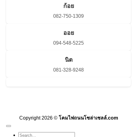
ก้อย
082-750-1309
ออย
094-548-5225
นิต
081-328-9248
Visa
PayPal
Stripe
MasterCard
Cash
On
Copyright 2026 ©
โคมไฟถนนโซล่าเซลล์.com
Delivery
Search