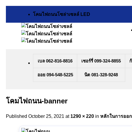
Skip
to
โคมไฟถนนโซล่าเซลล์ LED
content
เบล 062-816-8816
เชอร์รี่ 099-324-8855
ก
ออย 094-548-5225
นิต 081-328-9248
โคมไฟถนน-banner
Published
October 25, 2021
at
1290 × 220
in
หลักในการออก