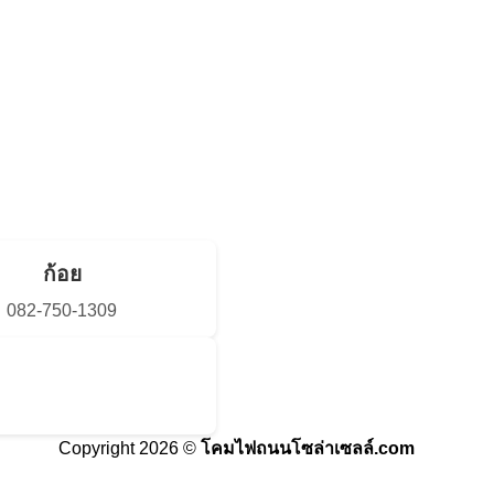
ก้อย
082-750-1309
Copyright 2026 ©
โคมไฟถนนโซล่าเซลล์.com