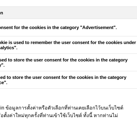
on
nsent for the cookies in the category "Advertisement".
ie is used to remember the user consent for the cookies under
alytics".
ed to store the user consent for the cookies in the category
".
d to store the user consent for the cookies in the category
ce".
 ข้อมูลการตั้งค่าหรือตัวเลือกที่ท่านเคยเลือกไว้บนเว็บไซต์
้งค่าใหม่ทุกครั้งที่ท่านเข้าใช้เว็บไซต์ ทั้งนี้ หากท่านไม่