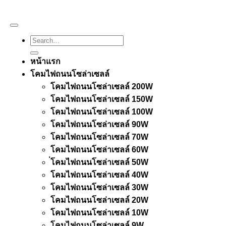
MasterCard
Cash
On
Delivery
Search
for:
หน้าแรก
โคมไฟถนนโซล่าเซลล์
โคมไฟถนนโซล่าเซลล์ 200W
โคมไฟถนนโซล่าเซลล์ 150W
โคมไฟถนนโซล่าเซลล์ 100W
โคมไฟถนนโซล่าเซลล์ 90W
โคมไฟถนนโซล่าเซลล์ 70W
โคมไฟถนนโซล่าเซลล์ 60W
่โคมไฟถนนโซล่าเซลล์ 50W
โคมไฟถนนโซล่าเซลล์ 40W
โคมไฟถนนโซล่าเซลล์ 30W
โคมไฟถนนโซล่าเซลล์ 20W
โคมไฟถนนโซล่าเซลล์ 10W
โคมไฟถนนโซล่าเซลล์ 9W