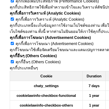
คุกกี้เพื่อเพิ่มประสิทธิภาพ (Performance Cookies)
คุกกี้ประสิทธิภาพใช้เพื่อทำความเข้าใจและวิเคราะห์ดัชนีปร
คุกกี้เพื่อการวิเคราะห์ (Analytic Cookies)
คุกกี้เพื่อการวิเคราะห์ (Analytic Cookies)
คุกกี้ประเภทนี้จะเก็บข้อมูลการใช้งานเว็บไซต์ของท่าน เพื่
เว็บไซต์ของท่าน ทั้งนี้ หากท่านไม่ยินยอมให้เราใช้คุกกี้ป
คุกกี้เพื่อการโฆษณา (Advertisement Cookies)
คุกกี้เพื่อการโฆษณา (Advertisement Cookies)
คุกกี้โฆษณาใช้เพื่อจัดเตรียมโฆษณาและแคมเปญการตลาดที่เกี
คุกกี้อื่นๆ (Others Cookies)
คุกกี้อื่นๆ (Others Cookies)
คุกกี้ประเภทอื่นๆ
Cookie
Duration
chaty_settings
7 days
cookielawinfo-checkbox-functional
1 year
cookielawinfo-checkbox-others
1 year