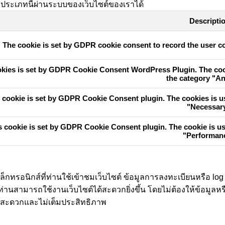
ี้ประเภทนี้ผ่านระบบของเว็บไซต์ของเราได้
Descripti
The cookie is set by GDPR cookie consent to record the user co
okies is set by GDPR Cookie Consent WordPress Plugin. The cook
the category "An
 cookie is set by GDPR Cookie Consent plugin. The cookies is us
"Necessary
s cookie is set by GDPR Cookie Consent plugin. The cookie is use
"Performan
็กทรอนิกส์ที่ท่านใช้เข้าชมเว็บไซต์ ข้อมูลการลงทะเบียนหรือ log in
้ท่านสามารถใช้งานเว็บไซต์ได้สะดวกยิ่งขึ้น โดยไม่ต้องให้ข้อมูลหรือตั
ไม่สะดวกและไม่เต็มประสิทธิภาพ