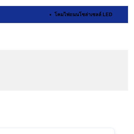
โคมไฟถนนโซล่าเซลล์ LED