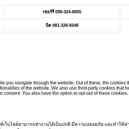
เชอร์รี่ 099-324-8855
นิต 081-328-9248
e you navigate through the website. Out of these, the cookies t
ctionalities of the website. We also use third-party cookies tha
r consent. You also have the option to opt-out of these cookies.
ห้เว็บไซต์สามารถทำงานได้เป็นปกติ มีความปลอดภัย และทำให้ท่านสา