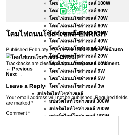
โคมไฟถนนโซล่าเซลล์ 100W
โคมไฟถนนโซล่าเซลล์ 90W
โคมไฟถนนโซล่าเซลล์ 70W
โคมไฟถนนโซล่าเซลล์ 60W
โคมไฟถนนโซล่าเซลล์-ENRICH
่โคมไฟถนนโซล่าเซลล์ 50W
โคมไฟถนนโซล่าเซลล์ 40W
โคมไฟถนนโซล่าเซลล์ 30W
Published
February 24, 2025
at
1900 × 400
in
หน้าแรก
โคมไฟถนนโซล่าเซลล์ 20W
Trackbacks are closed, but you can
post a comment
.
โคมไฟถนนโซล่าเซลล์ 10W
←
Previous
โคมไฟถนนโซล่าเซลล์ 9W
Next
→
โคมไฟถนนโซล่าเซลล์ 5W
Leave a Reply
โคมไฟถนนโซล่าเซลล์ 3w
สปอร์ตไลท์โซล่าเซลล์
Your email address will not be published.
Required fields
สปอร์ตไลท์โซล่าเซลล์ 300W
are marked
*
สปอร์ตไลท์โซล่าเซลล์ 200W
Comment
*
สปอร์ตไลท์โซล่าเซลล์ 150W
สปอร์ตไลท์โซล่าเซลล์ 100W
สปอร์ตไลท์โซล่าเซลล์ 50W