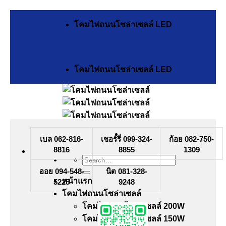
Skip
to
โคมไฟถนนโซล่าเซลล์ LED
content
โคมไฟถนนโซล่าเซลล์ LED
เบล 062-816-
เชอร์รี่ 099-324-
ก้อย 082-750-
8816
8855
1309
Search
for:
ออย 094-548-
นิต 081-328-
หน้าแรก
5225
9248
โคมไฟถนนโซล่าเซลล์
โคมไฟถนนโซล่าเซลล์ 200W
โคมไฟถนนโซล่าเซลล์ 150W