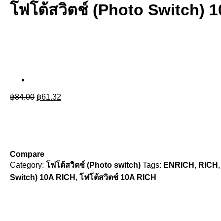
โฟโต้สวิตช์ (Photo Switch)
Original
Current
฿
84.00
฿
61.32
price
price
was:
is:
฿84.00.
฿61.32.
Compare
Category:
โฟโต้สวิตช์ (Photo switch)
Tags:
ENRICH
,
RICH
Switch) 10A RICH
,
โฟโต้สวิตช์ 10A RICH