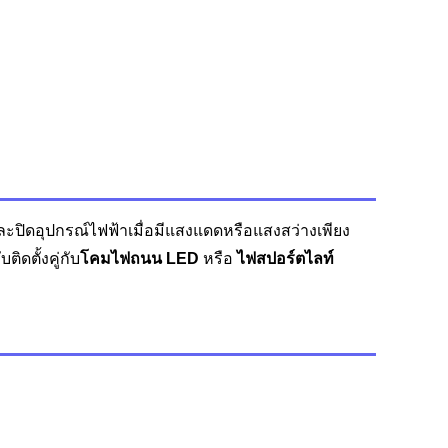
ละปิดอุปกรณ์ไฟฟ้าเมื่อมีแสงแดดหรือแสงสว่างเพียง
ดตั้งคู่กับ
โคมไฟถนน LED
หรือ
ไฟสปอร์ตไลท์