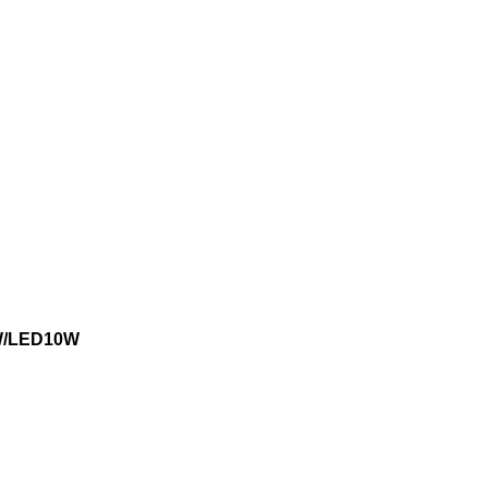
W/LED10W