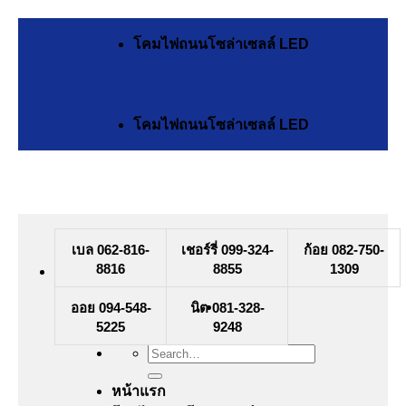
Skip
to
โคมไฟถนนโซล่าเซลล์ LED
content
โคมไฟถนนโซล่าเซลล์ LED
เบล 062-816-
เชอร์รี่ 099-324-
ก้อย 082-750-
8816
8855
1309
ออย 094-548-
นิต 081-328-
5225
9248
Search
for:
หน้าแรก