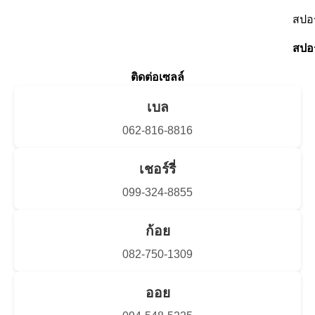
สปอร
สปอ
ติดต่อเซลล์
เบล
062-816-8816
เชอร์รี่
099-324-8855
ก้อย
082-750-1309
ออย