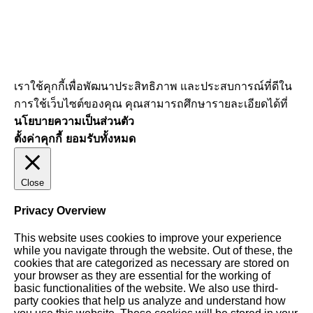
เราใช้คุกกี้เพื่อพัฒนาประสิทธิภาพ และประสบการณ์ที่ดีใน
การใช้เว็บไซต์ของคุณ คุณสามารถศึกษารายละเอียดได้ที่
นโยบายความเป็นส่วนตัว
ตั้งค่าคุกกี้
ยอมรับทั้งหมด
Close
Privacy Overview
This website uses cookies to improve your experience
while you navigate through the website. Out of these, the
cookies that are categorized as necessary are stored on
your browser as they are essential for the working of
basic functionalities of the website. We also use third-
party cookies that help us analyze and understand how