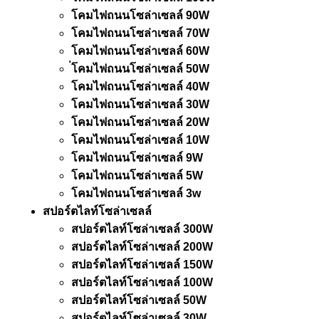
โคมไฟถนนโซล่าเซลล์ 90W
โคมไฟถนนโซล่าเซลล์ 70W
โคมไฟถนนโซล่าเซลล์ 60W
่โคมไฟถนนโซล่าเซลล์ 50W
โคมไฟถนนโซล่าเซลล์ 40W
โคมไฟถนนโซล่าเซลล์ 30W
โคมไฟถนนโซล่าเซลล์ 20W
โคมไฟถนนโซล่าเซลล์ 10W
โคมไฟถนนโซล่าเซลล์ 9W
โคมไฟถนนโซล่าเซลล์ 5W
โคมไฟถนนโซล่าเซลล์ 3w
สปอร์ตไลท์โซล่าเซลล์
สปอร์ตไลท์โซล่าเซลล์ 300W
สปอร์ตไลท์โซล่าเซลล์ 200W
สปอร์ตไลท์โซล่าเซลล์ 150W
สปอร์ตไลท์โซล่าเซลล์ 100W
สปอร์ตไลท์โซล่าเซลล์ 50W
สปอร์ตไลท์โซล่าเซลล์ 30W