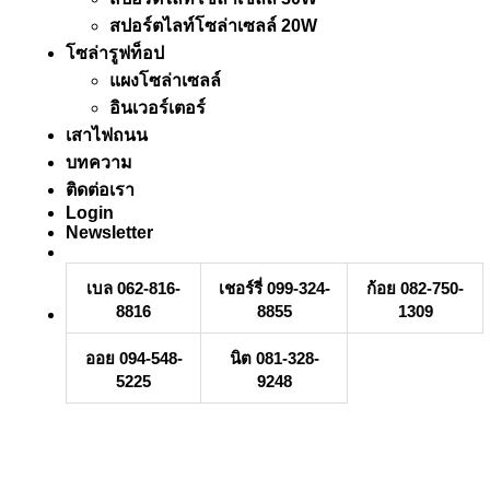
สปอร์ตไลท์โซล่าเซลล์ 20W
โซล่ารูฟท็อป
แผงโซล่าเซลล์
อินเวอร์เตอร์
เสาไฟถนน
บทความ
ติดต่อเรา
Login
Newsletter
เบล 062-816-
เชอร์รี่ 099-324-
ก้อย 082-750-
8816
8855
1309
ออย 094-548-
นิต 081-328-
5225
9248