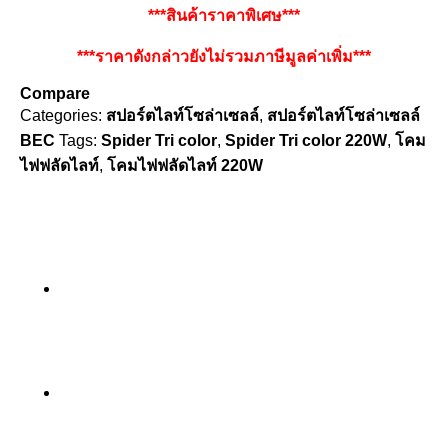
***สินค้าราคาพิเศษ***
***ราคาดังกล่าวยังไม่รวมภาษีมูลค่าเพิ่ม***
Compare
Categories:
สปอร์ตไลท์โซล่าเซลล์
,
สปอร์ตไลท์โซล่าเซลล์
BEC
Tags:
Spider Tri color
,
Spider Tri color 220W
,
โคม
ไฟฟลัดไลท์
,
โคมไฟฟลัดไลท์ 220W