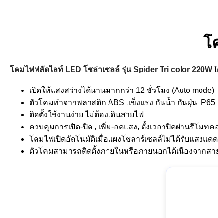
โ
โ
โคมไฟฟลัดไลท์ LED โซล่าเซลล์ รุ่น Spider Tri color 220W
เปิดให้แสงสว่างได้นานมากกว่า 12 ชั่วโมง (Auto mode)
ตัวโคมทำจากพลาสติก ABS แข็งแรง กันน้ำ กันฝุ่น IP65
ติดตั้งใช้งานง่าย ไม่ต้องเดินสายไฟ
ควบคุมการเปิด-ปิด , เพิ่ม-ลดแสง, ตั้งเวลาปิดผ่านรีโม
โคมไฟเปิดอัตโนมัติเมื่อแผงโซลาร์เซลล์ไม่ได้รับแสงแดด
ตัวโคมสามารถติดตั้งภายในหรือภายนอกได้เนื่องจากสา