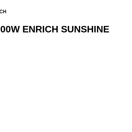
ICH
1000W ENRICH SUNSHINE