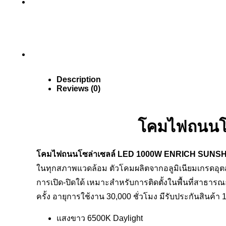
Description
Reviews (0)
โคมไฟถนนโ
โคมไฟถนนโซล่าเซลล์ LED 1000W ENRICH SUNS
ในทุกสภาพแวดล้อม ตัวโคมผลิตจากอลูมิเนียมเกรดอุต
การเปิด-ปิดใด้ เหมาะสำหรับการติดตั้งในพื้นที่สาธาร
ครั้ง อายุการใช้งาน 30,000 ชั่วโมง มีรับประกันสินค้า 1
แสงขาว 6500K Daylight