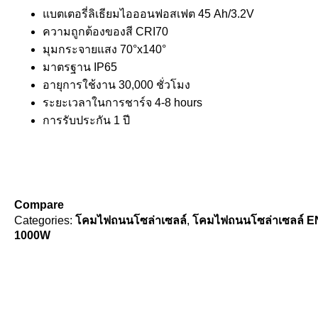
แบตเตอรี่ลิเธียมไอออนฟอสเฟต 45 Ah/3.2V
ความถูกต้องของสี CRI70
มุมกระจายแสง 70°x140°
มาตรฐาน IP65
อายุการใช้งาน 30,000 ชั่วโมง
ระยะเวลาในการชาร์จ 4-8 hours
การรับประกัน 1 ปี
Compare
Categories:
โคมไฟถนนโซล่าเซลล์
,
โคมไฟถนนโซล่าเซลล์ 
1000W