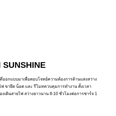
H SUNSHINE
ที่ออกแบบมาเพื่อตอบโจทย์ความต้องการด้านแสงสว่าง
ฟ ขายึด น็อต และ รีโมทควบคุมการทำงาน ตั้งเวลา
ต้องเดินสายไฟ สว่างยาวนาน 8-10 ชั่วโมงต่อการชาร์จ 1