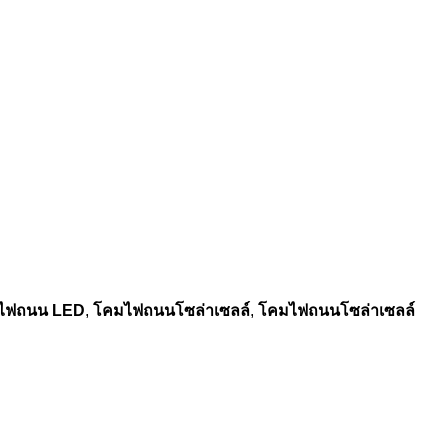
ไฟถนน LED
,
โคมไฟถนนโซล่าเซลล์
,
โคมไฟถนนโซล่าเซลล์