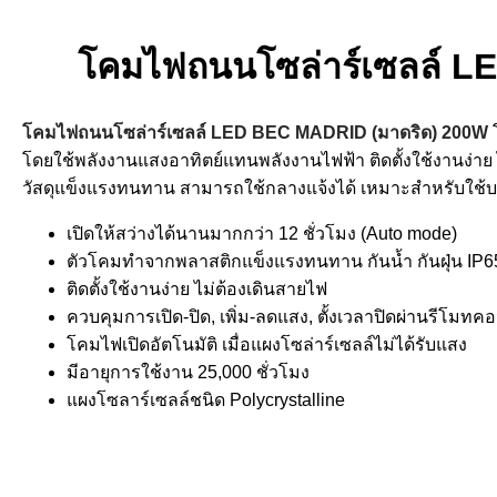
โคมไฟถนนโซล่าร์เซลล์ L
โคมไฟถนนโซล่าร์เซลล์ LED BEC MADRID (มาดริด) 200W
โดยใช้พลังงานแสงอาทิตย์แทนพลังงานไฟฟ้า ติดตั้งใช้งานง่
วัสดุแข็งแรงทนทาน สามารถใช้กลางแจ้งได้ เหมาะสำหรับใช้บ
เปิดให้สว่างได้นานมากกว่า 12 ชั่วโมง (Auto mode)
ตัวโคมทำจากพลาสติกแข็งแรงทนทาน กันน้ำ กันฝุ่น IP6
ติดตั้งใช้งานง่าย ไม่ต้องเดินสายไฟ
ควบคุมการเปิด-ปิด, เพิ่ม-ลดแสง, ตั้งเวลาปิดผ่านรีโมท
โคมไฟเปิดอัตโนมัติ เมื่อแผงโซล่าร์เซลล์ไม่ได้รับแสง
มีอายุการใช้งาน 25,000 ชั่วโมง
แผงโซลาร์เซลล์ชนิด Polycrystalline