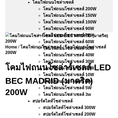
โคมไฟถนนโซล่าเซลล์
โคมไฟถนนโซล่าเซลล์ 200W
โคมไฟถนนโซล่าเซลล์ 150W
โคมไฟถนนโซล่าเซลล์ 100W
โคมไฟถนนโซล่าเซลล์ 90W
โคมไฟถนนโซล่าเซลล์ 70W
โคมไฟถนนโซล่าเซลล์ 60W
Home
/
โคมไฟถนนโซล่าเซลล์
/
โคมไฟถนนโซล่าเซลล์
่โคมไฟถนนโซล่าเซลล์ 50W
200W
โคมไฟถนนโซล่าเซลล์ 40W
โคมไฟถนนโซล่าเซลล์ 30W
โคมไฟถนนโซล่าร์เซลล์ LED
โคมไฟถนนโซล่าเซลล์ 20W
โคมไฟถนนโซล่าเซลล์ 10W
BEC MADRID (มาดริด)
โคมไฟถนนโซล่าเซลล์ 9W
โคมไฟถนนโซล่าเซลล์ 5W
200W
โคมไฟถนนโซล่าเซลล์ 3w
สปอร์ตไลท์โซล่าเซลล์
สปอร์ตไลท์โซล่าเซลล์ 300W
สปอร์ตไลท์โซล่าเซลล์ 200W