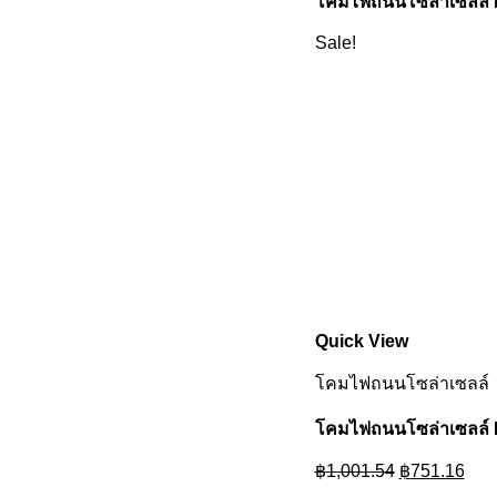
โคมไฟถนนโซล่าเซลล์
Sale!
Quick View
โคมไฟถนนโซล่าเซลล์
โคมไฟถนนโซล่าเซลล์
Original
Curr
฿
1,001.54
฿
751.16
price
pric