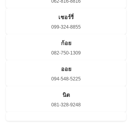
062-816-8816
เชอร์รี่
099-324-8855
ก้อย
082-750-1309
ออย
094-548-5225
นิต
081-328-9248
Visa
PayPal