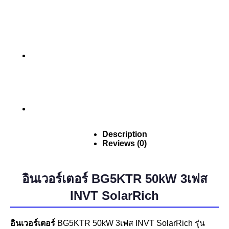
Description
Reviews (0)
อินเวอร์เตอร์ BG5KTR 50kW 3เฟส
INVT SolarRich
อินเวอร์เตอร์
BG5KTR 50kW 3เฟส INVT SolarRich รุ่น