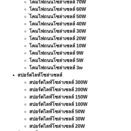
โคมไฟถนนโซล่าเซลล์ 70W
โคมไฟถนนโซล่าเซลล์ 60W
่โคมไฟถนนโซล่าเซลล์ 50W
โคมไฟถนนโซล่าเซลล์ 40W
โคมไฟถนนโซล่าเซลล์ 30W
โคมไฟถนนโซล่าเซลล์ 20W
โคมไฟถนนโซล่าเซลล์ 10W
โคมไฟถนนโซล่าเซลล์ 9W
โคมไฟถนนโซล่าเซลล์ 5W
โคมไฟถนนโซล่าเซลล์ 3w
สปอร์ตไลท์โซล่าเซลล์
สปอร์ตไลท์โซล่าเซลล์ 300W
สปอร์ตไลท์โซล่าเซลล์ 200W
สปอร์ตไลท์โซล่าเซลล์ 150W
สปอร์ตไลท์โซล่าเซลล์ 100W
สปอร์ตไลท์โซล่าเซลล์ 50W
สปอร์ตไลท์โซล่าเซลล์ 30W
สปอร์ตไลท์โซล่าเซลล์ 20W