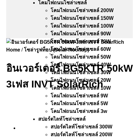
โคมไฟถนนโซล่าเซลล์
โคมไฟถนนโซล่าเซลล์ 200W
โคมไฟถนนโซล่าเซลล์ 150W
โคมไฟถนนโซล่าเซลล์ 100W
โคมไฟถนนโซล่าเซลล์ 90W
โคมไฟถนนโซล่าเซลล์ 70W
โคมไฟถนนโซล่าเซลล์ 60W
Home
/
โซล่ารูฟท็อป (Solar Rooftop)
่โคมไฟถนนโซล่าเซลล์ 50W
โคมไฟถนนโซล่าเซลล์ 40W
อินเวอร์เตอร์ BG5KTR 50kW
โคมไฟถนนโซล่าเซลล์ 30W
โคมไฟถนนโซล่าเซลล์ 20W
3เฟส INVT SolarRich
โคมไฟถนนโซล่าเซลล์ 10W
โคมไฟถนนโซล่าเซลล์ 9W
โคมไฟถนนโซล่าเซลล์ 5W
โคมไฟถนนโซล่าเซลล์ 3w
สปอร์ตไลท์โซล่าเซลล์
สปอร์ตไลท์โซล่าเซลล์ 300W
สปอร์ตไลท์โซล่าเซลล์ 200W