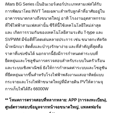
iMars BG Series เป็นอินเวอร์เตอร์ประเภทสามเฟสได้รับ
การพัฒนาโดย INVT โดยเฉพาะสำหรับลูกค้าที่อาศัยอยู่ใน
อาคารขนาดกลางถึงขนาดใหญ่ อาทิ โรงงานอุตสาหกรรม
ที่ใช้ไฟฟ้าสามเฟสเท่านั้น ซีรีส์นี้ใช้เทคโนโลยีใหม่ล่าสุด
และ เกิดการรวมกันของเทคโนโลยีสามระดับ T-type และ
SVPWM มีข้อดีที่โดดเด่นหลายประการ เช่น ขนาดกะทัดรัด
น้ำหนักเบา ติดตั้งและบำรุงรักษาง่าย และที่สำคัญที่สุดคือ
ราคาที่แข่งขันได้ นอกจากนี้ยังมีการกำหนดค่าระบบที่
ยืดหยุ่นและโซลูชันการตรวจสอบสำหรับระบบในครัวเรือน
และระบบเชิงพาณิชย์
ยังให้การกำหนดค่าระบบและโซลูชัน
ที่ยืดหยุ่นมากขึ้นสำหรับโรงไฟฟ้าพลังงานแสงอาทิตย์แบบ
กระจายและโรงไฟฟ้าขนาดใหญ่ที่มีสายดิน PV
ให้ความจุ
การเก็บไฟได้ถึง 66000W
** โหมดการตรวจสอบที่หลากหลาย: APP (การลงทะเบียน),
ศูนย์ตรวจสอบข้อมูลจากหน้าจอขนาดใหญ่, แพลตฟอร์ม