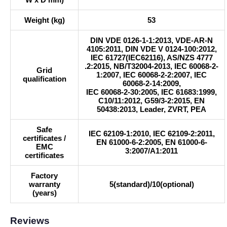
Weight (kg)
53
DIN VDE 0126-1-1:2013, VDE-AR-N
4105:2011, DIN VDE V 0124-100:2012,
IEC 61727(IEC62116), AS/NZS 4777
.2:2015, NB/T32004-2013, IEC 60068-2-
Grid
1:2007, IEC 60068-2-2:2007, IEC
qualification
60068-2-14:2009,
IEC 60068-2-30:2005, IEC 61683:1999,
C10/11:2012, G59/3-2:2015, EN
50438:2013, Leader, ZVRT, PEA
Safe
IEC 62109-1:2010, IEC 62109-2:2011,
certificates /
EN 61000-6-2:2005, EN 61000-6-
EMC
3:2007/A1:2011
certificates
Factory
warranty
5(standard)/10(optional)
(years)
Reviews