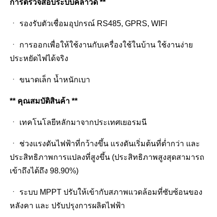
การตรวจสอบระบบคลาวด์ **
ㆍ รองรับตัวเชื่อมอุปกรณ์ RS485, GPRS, WIFI
ㆍ การออกเพื่อให้ใช้งานกับเครื่องใช้ในบ้าน ใช้งานง่าย
ประหยัดไฟได้จริง
ㆍ ขนาดเล็ก น้ำหนักเบา
** คุณสมบัติสินค้า **
ㆍ เทคโนโลยีหลักมาจากประเทศเยอรมนี
ㆍ ช่วงแรงดันไฟฟ้าที่กว้างขึ้น แรงดันเริ่มต้นที่ต่ำกว่า และ
ประสิทธิภาพการแปลงที่สูงขึ้น (ประสิทธิภาพสูงสุดสามารถ
เข้าถึงได้ถึง 98.90%)
ㆍ ระบบ MPPT ปรับให้เข้ากับสภาพแวดล้อมที่ซับซ้อนของ
หลังคา และ ปรับปรุงการผลิตไฟฟ้า