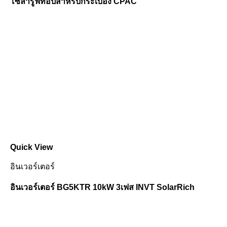
โซล่ารูฟท็อปสำหรับกระเบื้อง CPAC
Quick View
อินเวอร์เตอร์
อินเวอร์เตอร์ BG5KTR 10kW 3เฟส INVT SolarRich