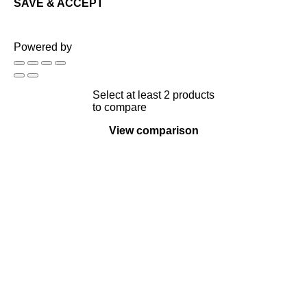
SAVE & ACCEPT
Powered by
Select at least 2 products
to compare
View comparison