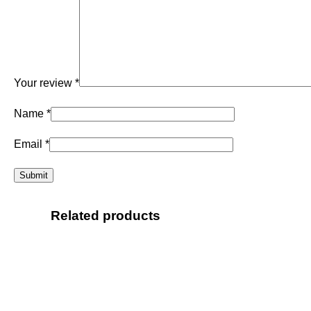
Your review
*
Name
*
Email
*
Related products