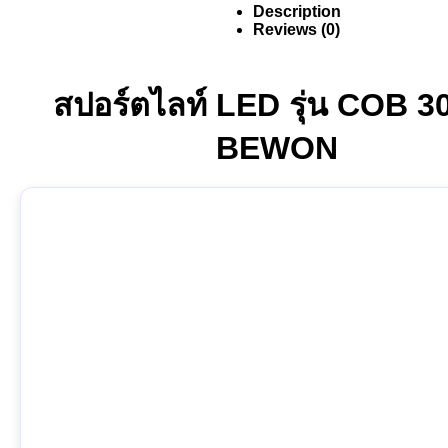
Description
Reviews (0)
สปอร์ตไลท์ LED รุ่น COB 
BEWON