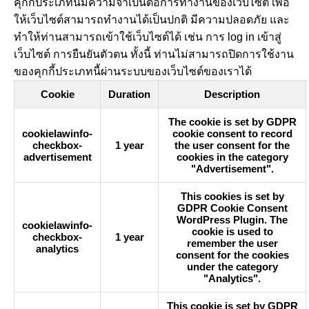
คุกกี้ประเภทนี้มีความจำเป็นต่อการทำงานของเว็บไซต์ เพื่อ
ให้เว็บไซต์สามารถทำงานได้เป็นปกติ มีความปลอดภัย และ
ทำให้ท่านสามารถเข้าใช้เว็บไซต์ได้ เช่น การ log in เข้าสู่
เว็บไซต์ การยืนยันตัวตน ทั้งนี้ ท่านไม่สามารถปิดการใช้งาน
ของคุกกี้ประเภทนี้ผ่านระบบของเว็บไซต์ของเราได้
Cookie
Duration
Description
The cookie is set by GDPR
cookielawinfo-
cookie consent to record
checkbox-
1 year
the user consent for the
advertisement
cookies in the category
"Advertisement".
This cookies is set by
GDPR Cookie Consent
WordPress Plugin. The
cookielawinfo-
cookie is used to
checkbox-
1 year
remember the user
analytics
consent for the cookies
under the category
"Analytics".
This cookie is set by GDPR