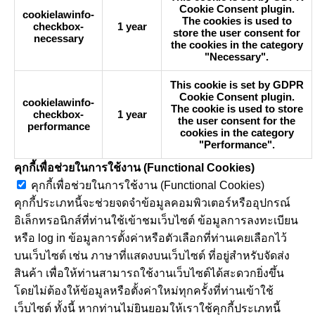
Cookie Consent plugin.
cookielawinfo-
The cookies is used to
checkbox-
1 year
store the user consent for
necessary
the cookies in the category
"Necessary".
This cookie is set by GDPR
Cookie Consent plugin.
cookielawinfo-
The cookie is used to store
checkbox-
1 year
the user consent for the
performance
cookies in the category
"Performance".
คุกกี้เพื่อช่วยในการใช้งาน (Functional Cookies)
คุกกี้เพื่อช่วยในการใช้งาน (Functional Cookies)
คุกกี้ประเภทนี้จะช่วยจดจำข้อมูลคอมพิวเตอร์หรืออุปกรณ์
อิเล็กทรอนิกส์ที่ท่านใช้เข้าชมเว็บไซต์ ข้อมูลการลงทะเบียน
หรือ log in ข้อมูลการตั้งค่าหรือตัวเลือกที่ท่านเคยเลือกไว้
บนเว็บไซต์ เช่น ภาษาที่แสดงบนเว็บไซต์ ที่อยู่สำหรับจัดส่ง
สินค้า เพื่อให้ท่านสามารถใช้งานเว็บไซต์ได้สะดวกยิ่งขึ้น
โดยไม่ต้องให้ข้อมูลหรือตั้งค่าใหม่ทุกครั้งที่ท่านเข้าใช้
เว็บไซต์ ทั้งนี้ หากท่านไม่ยินยอมให้เราใช้คุกกี้ประเภทนี้