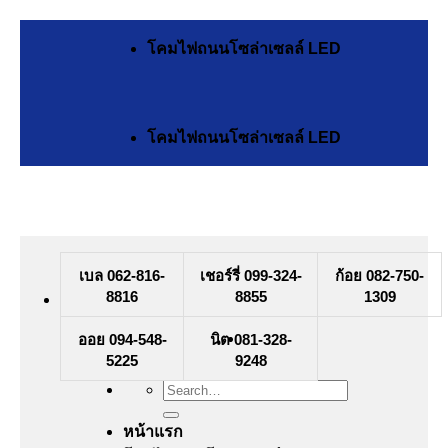
Skip
to
โคมไฟถนนโซล่าเซลล์ LED
content
โคมไฟถนนโซล่าเซลล์ LED
เบล 062-816-
เชอร์รี่ 099-324-
ก้อย 082-750-
8816
8855
1309
ออย 094-548-
นิต 081-328-
5225
9248
Search
for:
หน้าแรก