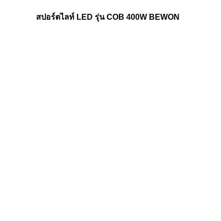
สปอร์ตไลท์ LED รุ่น COB 400W BEWON