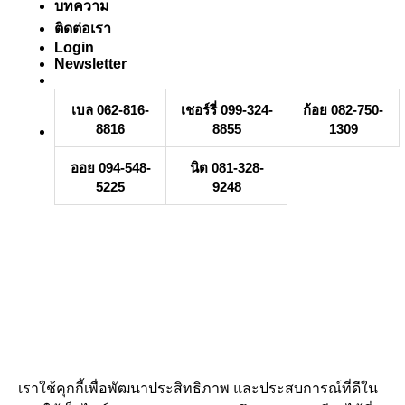
บทความ
ติดต่อเรา
Login
Newsletter
เบล 062-816-
เชอร์รี่ 099-324-
ก้อย 082-750-
8816
8855
1309
ออย 094-548-
นิต 081-328-
5225
9248
เราใช้คุกกี้เพื่อพัฒนาประสิทธิภาพ และประสบการณ์ที่ดีใน