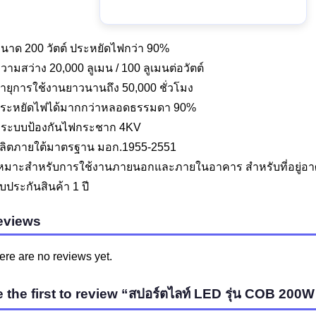
ขนาด 200 วัตต์ ประหยัดไฟกว่า 90%
ความสว่าง 20,000 ลูเมน / 100 ลูเมนต่อวัตต์
อายุการใช้งานยาวนานถึง 50,000 ชั่วโมง
ประหยัดไฟได้มากกว่าหลอดธรรมดา 90%
มีระบบป้องกันไฟกระชาก 4KV
ผลิตภายใต้มาตรฐาน มอก.1955-2551
เหมาะสำหรับการใช้งานภายนอกและภายในอาคาร สำหรับที่อยู่อาศ
ับประกันสินค้า 1 ปี
eviews
ere are no reviews yet.
 the first to review “สปอร์ตไลท์ LED รุ่น COB 2