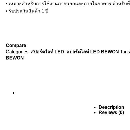
• เหมาะสำหรับการใช้งานภายนอกและภายในอาคาร สำหรับที่อย
• รับประกันสินค้า 1 ปี
Compare
Categories:
สปอร์ตไลท์ LED
,
สปอร์ตไลท์ LED BEWON
Tags
BEWON
Description
Reviews (0)