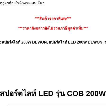
ู่อาศัย สำนักงานและอื่นๆ
***สินค้าราคาพิเศษ***
***ราคาดังกล่าวยังไม่รวมภาษีมูลค่าเพิ่ม***
:
สปอร์ตไลท์ 200W BEWON
,
สปอร์ตไลท์ LED 200W BEWON
,
สปอร์ตไลท์ LED รุ่น COB 20