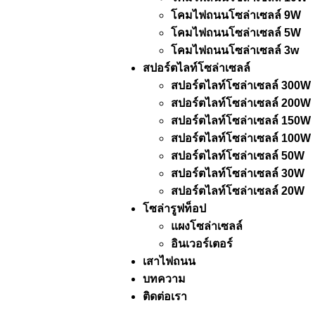
โคมไฟถนนโซล่าเซลล์ 9W
โคมไฟถนนโซล่าเซลล์ 5W
โคมไฟถนนโซล่าเซลล์ 3w
สปอร์ตไลท์โซล่าเซลล์
สปอร์ตไลท์โซล่าเซลล์ 300W
สปอร์ตไลท์โซล่าเซลล์ 200W
สปอร์ตไลท์โซล่าเซลล์ 150W
สปอร์ตไลท์โซล่าเซลล์ 100W
สปอร์ตไลท์โซล่าเซลล์ 50W
สปอร์ตไลท์โซล่าเซลล์ 30W
สปอร์ตไลท์โซล่าเซลล์ 20W
โซล่ารูฟท็อป
แผงโซล่าเซลล์
อินเวอร์เตอร์
เสาไฟถนน
บทความ
ติดต่อเรา