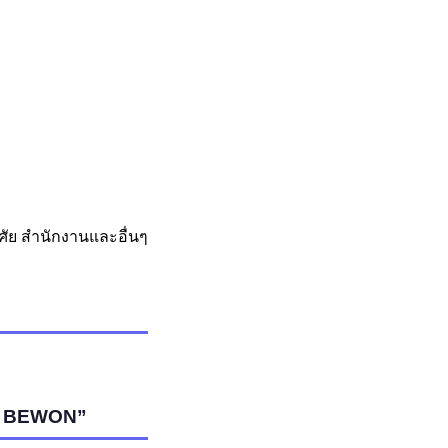
ัย สำนักงานและอื่นๆ
00W BEWON”