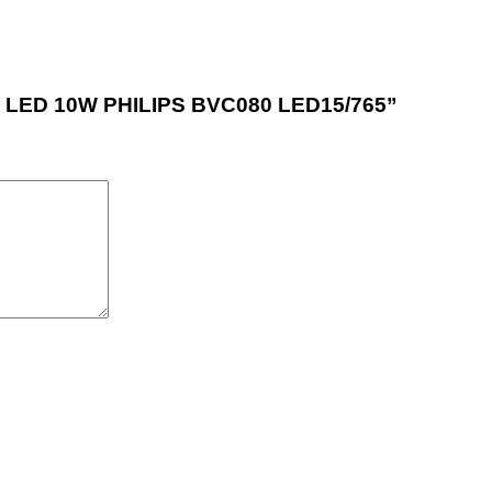
เซลล์ LED 10W PHILIPS BVC080 LED15/765”