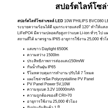
สปอร์ตไลท์โซล
สปอร์ตไลท์โซล่าเซลล์ LED
10W PHILIPS BVC080 LED15
ระบายความร้อนได้ดี มุมกระจายแสงที่ 120° ทำให้แสงกร
LiFePO4 มีความปลอดภัยสูงกว่าแบต Li-ion ทั่วๆ ไป แ
สถานที่ได้ มาตรฐาน IP65 อายุการใช้งาน 25,000 ชั่วโม
แสงขาว Daylight 6500K
ความสว่าง 1500lm
ประสิทธิภาพการส่องแสง150lm/W
กันน้ำกันฝุ่น IP65
รีโมทควบคุมการทำงาน ปรับได้ 7 โหมด
แผงโซล่าชนิด Polycrystalline PV Panel
PV Panel Power 5V,10W
ความจุแบต 3.2V 10000mAh
ความถูกต้องของสี CRI>70
อายุการใช้งาน 25,000 ชั่วโมง
รับประกันสินค้า 1 ปี