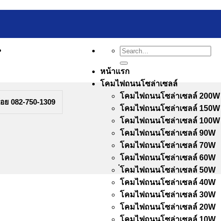
Search
for:
หน้าแรก
โคมไฟถนนโซล่าเซลล์
โคมไฟถนนโซล่าเซลล์ 200W
้อย 082-750-1309
โคมไฟถนนโซล่าเซลล์ 150W
โคมไฟถนนโซล่าเซลล์ 100W
โคมไฟถนนโซล่าเซลล์ 90W
โคมไฟถนนโซล่าเซลล์ 70W
โคมไฟถนนโซล่าเซลล์ 60W
่โคมไฟถนนโซล่าเซลล์ 50W
โคมไฟถนนโซล่าเซลล์ 40W
โคมไฟถนนโซล่าเซลล์ 30W
โคมไฟถนนโซล่าเซลล์ 20W
โคมไฟถนนโซล่าเซลล์ 10W