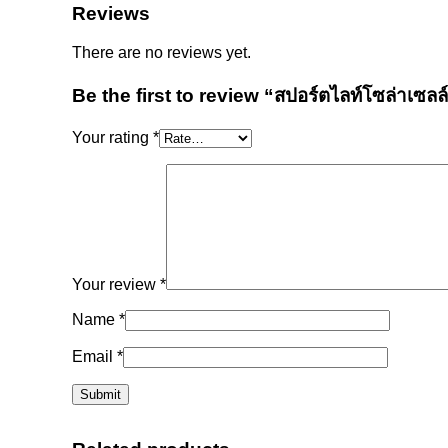
Reviews
There are no reviews yet.
Be the first to review “สปอร์ตไลท์โซล่า
Your rating
*
Your review
*
Name
*
Email
*