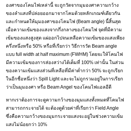
องศาของโคมไฟเหล่านี้ จะถูกวัดจากมุมองศาความกว้าง
ของลำแสงที่ปล่อยออกมาจากโคมด้วยหลักเกณฑ์เดียวกัน
และกำหนดให้มุมองศาของโคมไฟ (Beam angle) นี้สิ้นสุด
เมื่อความเข้มของแสงจากกึ่งกลางของโคมไฟ จุดที่มีความ
เข้มของแสงสูงสุด แผ่ออกไปจนเหลือความเข้มของแสงเพียง
ครึ่งหนึ่งหรือ 50% หรือที่เรียกว่า วิธีการวัด Beam angle
แบบ full width at half maximum (FWHM) โดยจะให้โคมไฟ
มีความเข้มของการส่องสว่างได้เต็มที่ 100% เท่านั้น ในส่วน
ของความเข้มแสงส่วนที่เหลือที่มีค่าต่ำกว่า 50% จะถูกเรียก
ในอีกชื่อหนึ่งว่า Spill Light และจะไม่ถูกรวมอยู่ในการเรียก
ว่าเป็นมุมองศา หรือ Beam Angel ของโคมไฟแอลอีดี
หากเราต้องการจะดูความกว้างของมุมแสงทั้งหมดที่โคมไฟ
สามารถกระจายได้ จะต้องดูด้วยค่าที่เรียกว่า Field Angle
ซึ่งคือความกว้างของมุมกระจายแสงจะอยู่ในช่วงความเข้ม
แสงไม่น้อยกว่า 10%