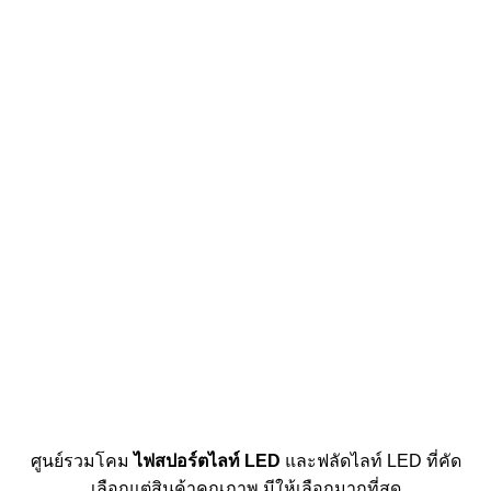
ศูนย์รวมโคม
ไฟสปอร์ตไลท์ LED
และฟลัดไลท์ LED ที่คัด
เลือกแต่สินค้าคุณภาพ มีให้เลือกมากที่สุด