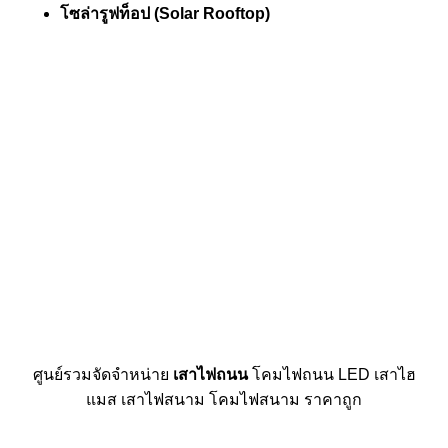
โซล่ารูฟท็อป (Solar Rooftop)
ศูนย์รวมจัดจำหน่าย
เสาไฟถนน
โคมไฟถนน LED เสาไฮ
แมส เสาไฟสนาม โคมไฟสนาม ราคาถูก