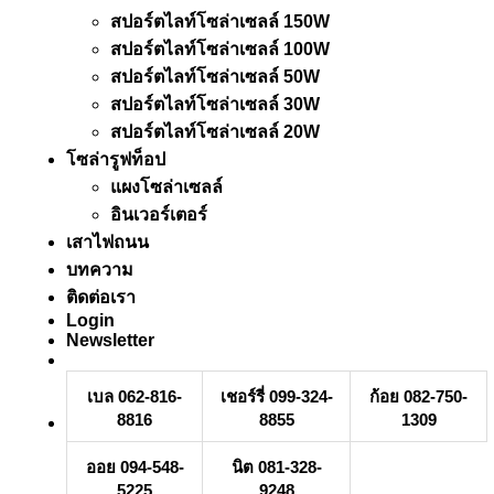
สปอร์ตไลท์โซล่าเซลล์ 150W
สปอร์ตไลท์โซล่าเซลล์ 100W
สปอร์ตไลท์โซล่าเซลล์ 50W
สปอร์ตไลท์โซล่าเซลล์ 30W
สปอร์ตไลท์โซล่าเซลล์ 20W
โซล่ารูฟท็อป
แผงโซล่าเซลล์
อินเวอร์เตอร์
เสาไฟถนน
บทความ
ติดต่อเรา
Login
Newsletter
เบล 062-816-
เชอร์รี่ 099-324-
ก้อย 082-750-
8816
8855
1309
ออย 094-548-
นิต 081-328-
5225
9248