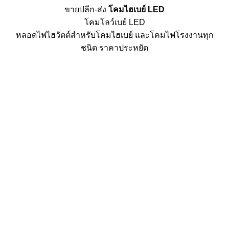
ขายปลีก-ส่ง
โคมไฮเบย์ LED
โคมโลว์เบย์ LED
หลอดไฟไฮวัตต์สำหรับโคมไฮเบย์ และโคมไฟโรงงานทุก
ชนิด ราคาประหยัด