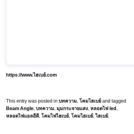
https://www.ไฮเบย์.com
This entry was posted in
บทความ
,
โคมไฮเบย์
and tagged
Beam Angle
,
บทความ
,
มุมกระจายแสง
,
หลอดไฟ led
,
หลอดไฟแอลอีดี
,
โคมไฟไฮเบย์
,
โคมไฮเบย์
,
ไฮเบย์
.