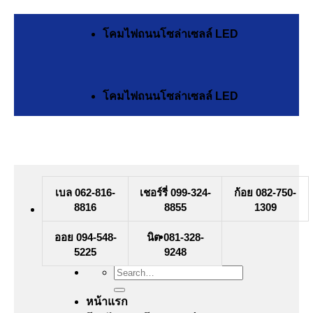
Skip
to
โคมไฟถนนโซล่าเซลล์ LED
content
โคมไฟถนนโซล่าเซลล์ LED
เบล 062-816-
เชอร์รี่ 099-324-
ก้อย 082-750-
8816
8855
1309
ออย 094-548-
นิต 081-328-
5225
9248
Search
for:
หน้าแรก