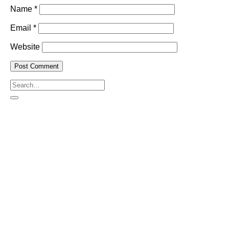
Name
*
Email
*
Website
Search
for: