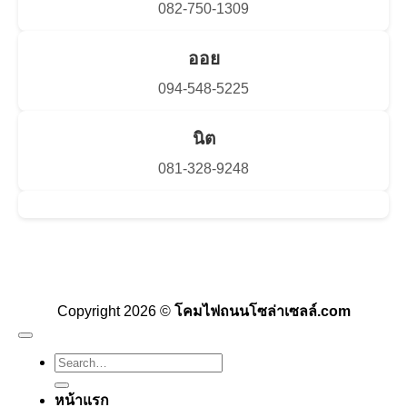
082-750-1309
ออย
094-548-5225
นิต
081-328-9248
Visa
PayPal
Stripe
MasterCard
Cash
On
Copyright 2026 ©
โคมไฟถนนโซล่าเซลล์.com
Delivery
Search
for:
หน้าแรก