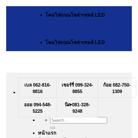
Skip
to
โคมไฟถนนโซล่าเซลล์ LED
content
โคมไฟถนนโซล่าเซลล์ LED
เบล 062-816-
เชอร์รี่ 099-324-
ก้อย 082-750-
8816
8855
1309
ออย 094-548-
นิต 081-328-
5225
9248
Search
for:
หน้าแรก