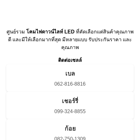
ศูนย์รวม
โคมไฟดาวน์ไลท์ LED
ที่คัดเลือกแต่สินค้าคุณภาพ
ดี และมีให้เลือกมากที่สุด มีหลายแบบ รับประกันราคา และ
คุณภาพ
ติดต่อเซลล์
เบล
062-816-8816
เชอร์รี่
099-324-8855
ก้อย
082-750-1309