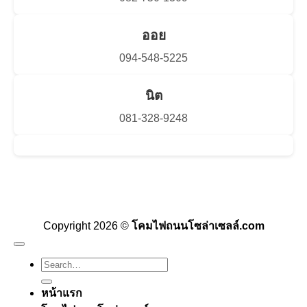
ออย
094-548-5225
นิต
081-328-9248
Visa
PayPal
Stripe
MasterCard
Cash
On
Copyright 2026 ©
โคมไฟถนนโซล่าเซลล์.com
Delivery
Search
for:
หน้าแรก