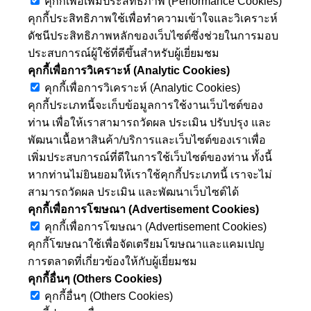
คุกกี้เพื่อเพิ่มประสิทธิภาพ (Performance Cookies)
คุกกี้ประสิทธิภาพใช้เพื่อทำความเข้าใจและวิเคราะห์
ดัชนีประสิทธิภาพหลักของเว็บไซต์ซึ่งช่วยในการมอบ
ประสบการณ์ผู้ใช้ที่ดีขึ้นสำหรับผู้เยี่ยมชม
คุกกี้เพื่อการวิเคราะห์ (Analytic Cookies)
คุกกี้เพื่อการวิเคราะห์ (Analytic Cookies)
คุกกี้ประเภทนี้จะเก็บข้อมูลการใช้งานเว็บไซต์ของ
ท่าน เพื่อให้เราสามารถวัดผล ประเมิน ปรับปรุง และ
พัฒนาเนื้อหาสินค้า/บริการและเว็บไซต์ของเราเพื่อ
เพิ่มประสบการณ์ที่ดีในการใช้เว็บไซต์ของท่าน ทั้งนี้
หากท่านไม่ยินยอมให้เราใช้คุกกี้ประเภทนี้ เราจะไม่
สามารถวัดผล ประเมิน และพัฒนาเว็บไซต์ได้
คุกกี้เพื่อการโฆษณา (Advertisement Cookies)
คุกกี้เพื่อการโฆษณา (Advertisement Cookies)
คุกกี้โฆษณาใช้เพื่อจัดเตรียมโฆษณาและแคมเปญ
การตลาดที่เกี่ยวข้องให้กับผู้เยี่ยมชม
คุกกี้อื่นๆ (Others Cookies)
คุกกี้อื่นๆ (Others Cookies)