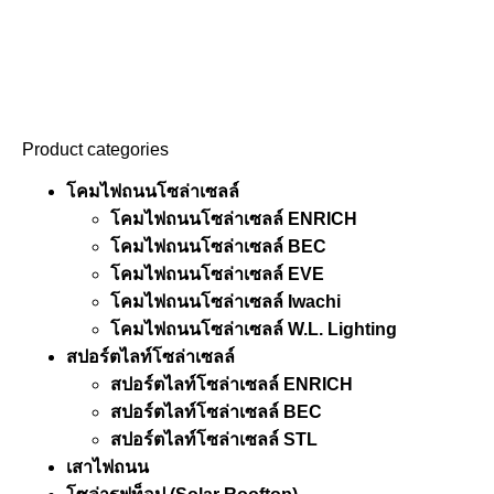
Product categories
โคมไฟถนนโซล่าเซลล์
โคมไฟถนนโซล่าเซลล์ ENRICH
โคมไฟถนนโซล่าเซลล์ BEC
โคมไฟถนนโซล่าเซลล์ EVE
โคมไฟถนนโซล่าเซลล์ Iwachi
โคมไฟถนนโซล่าเซลล์ W.L. Lighting
สปอร์ตไลท์โซล่าเซลล์
สปอร์ตไลท์โซล่าเซลล์ ENRICH
สปอร์ตไลท์โซล่าเซลล์ BEC
สปอร์ตไลท์โซล่าเซลล์ STL
เสาไฟถนน