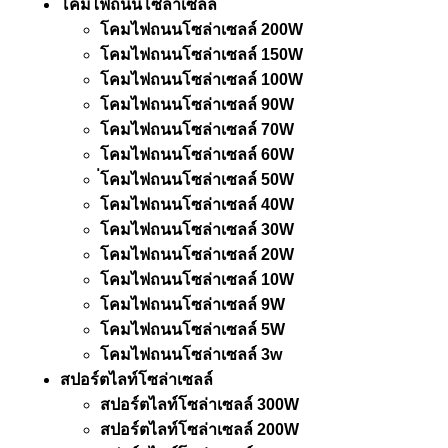
โคมไฟถนนโซล่าเซลล์
โคมไฟถนนโซล่าเซลล์ 200W
โคมไฟถนนโซล่าเซลล์ 150W
โคมไฟถนนโซล่าเซลล์ 100W
โคมไฟถนนโซล่าเซลล์ 90W
โคมไฟถนนโซล่าเซลล์ 70W
โคมไฟถนนโซล่าเซลล์ 60W
่โคมไฟถนนโซล่าเซลล์ 50W
โคมไฟถนนโซล่าเซลล์ 40W
โคมไฟถนนโซล่าเซลล์ 30W
โคมไฟถนนโซล่าเซลล์ 20W
โคมไฟถนนโซล่าเซลล์ 10W
โคมไฟถนนโซล่าเซลล์ 9W
โคมไฟถนนโซล่าเซลล์ 5W
โคมไฟถนนโซล่าเซลล์ 3w
สปอร์ตไลท์โซล่าเซลล์
สปอร์ตไลท์โซล่าเซลล์ 300W
สปอร์ตไลท์โซล่าเซลล์ 200W