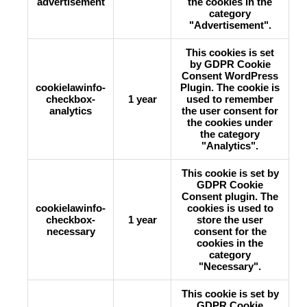
advertisement
the cookies in the
category
"Advertisement".
This cookies is set
by GDPR Cookie
Consent WordPress
cookielawinfo-
Plugin. The cookie is
checkbox-
1 year
used to remember
analytics
the user consent for
the cookies under
the category
"Analytics".
This cookie is set by
GDPR Cookie
Consent plugin. The
cookielawinfo-
cookies is used to
checkbox-
1 year
store the user
necessary
consent for the
cookies in the
category
"Necessary".
This cookie is set by
GDPR Cookie