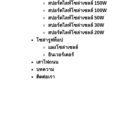
สปอร์ตไลท์โซล่าเซลล์ 150W
สปอร์ตไลท์โซล่าเซลล์ 100W
สปอร์ตไลท์โซล่าเซลล์ 50W
สปอร์ตไลท์โซล่าเซลล์ 30W
สปอร์ตไลท์โซล่าเซลล์ 20W
โซล่ารูฟท็อป
แผงโซล่าเซลล์
อินเวอร์เตอร์
เสาไฟถนน
บทความ
ติดต่อเรา