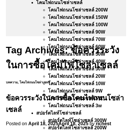
โคมไฟถนนโซล่าเซลล์
โคมไฟถนนโซล่าเซลล์ 200W
โคมไฟถนนโซล่าเซลล์ 150W
โคมไฟถนนโซล่าเซลล์ 100W
โคมไฟถนนโซล่าเซลล์ 90W
โคมไฟถนนโซล่าเซลล์ 70W
โคมไฟถนนโซล่าเซลล์ 60W
Tag Archives:
ข้อควรระวัง
่โคมไฟถนนโซล่าเซลล์ 50W
โคมไฟถนนโซล่าเซลล์ 40W
ในการซื้อโคมไฟโซล่าเซลล์
โคมไฟถนนโซล่าเซลล์ 30W
โคมไฟถนนโซล่าเซลล์ 20W
บทความ
,
โคมไฟถนนโซล่าเซลล์
โคมไฟถนนโซล่าเซลล์ 10W
โคมไฟถนนโซล่าเซลล์ 9W
ข้อควรระวังในการซื้อโคมไฟถนนโซล่า
โคมไฟถนนโซล่าเซลล์ 5W
โคมไฟถนนโซล่าเซลล์ 3w
เซลล์
สปอร์ตไลท์โซล่าเซลล์
สปอร์ตไลท์โซล่าเซลล์ 300W
Posted on
April 18, 2025
April 18, 2025
by
richest
สปอร์ตไลท์โซล่าเซลล์ 200W