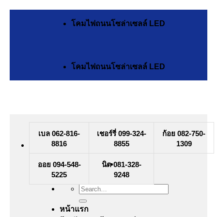
Skip
to
โคมไฟถนนโซล่าเซลล์ LED
content
โคมไฟถนนโซล่าเซลล์ LED
เบล 062-816-
เชอร์รี่ 099-324-
ก้อย 082-750-
8816
8855
1309
ออย 094-548-
นิต 081-328-
5225
9248
Search
for:
หน้าแรก