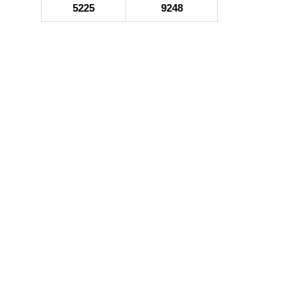
5225
9248