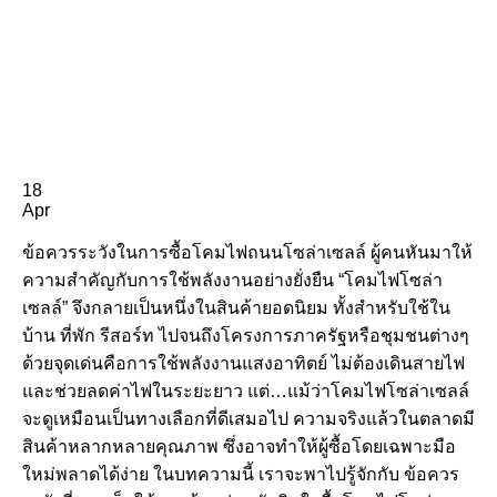
18
Apr
ข้อควรระวังในการซื้อโคมไฟถนนโซล่าเซลล์ ผู้คนหันมาให้
ความสำคัญกับการใช้พลังงานอย่างยั่งยืน “โคมไฟโซล่า
เซลล์” จึงกลายเป็นหนึ่งในสินค้ายอดนิยม ทั้งสำหรับใช้ใน
บ้าน ที่พัก รีสอร์ท ไปจนถึงโครงการภาครัฐหรือชุมชนต่างๆ
ด้วยจุดเด่นคือการใช้พลังงานแสงอาทิตย์ ไม่ต้องเดินสายไฟ
และช่วยลดค่าไฟในระยะยาว แต่…แม้ว่าโคมไฟโซล่าเซลล์
จะดูเหมือนเป็นทางเลือกที่ดีเสมอไป ความจริงแล้วในตลาดมี
สินค้าหลากหลายคุณภาพ ซึ่งอาจทำให้ผู้ซื้อโดยเฉพาะมือ
ใหม่พลาดได้ง่าย ในบทความนี้ เราจะพาไปรู้จักกับ ข้อควร