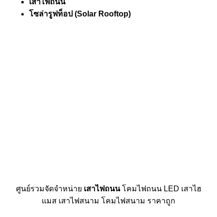
เสาไฟถนน
โซล่ารูฟท็อป (Solar Rooftop)
ศูนย์รวมจัดจำหน่าย
เสาไฟถนน
โคมไฟถนน LED เสาไฮ
แมส เสาไฟสนาม โคมไฟสนาม ราคาถูก