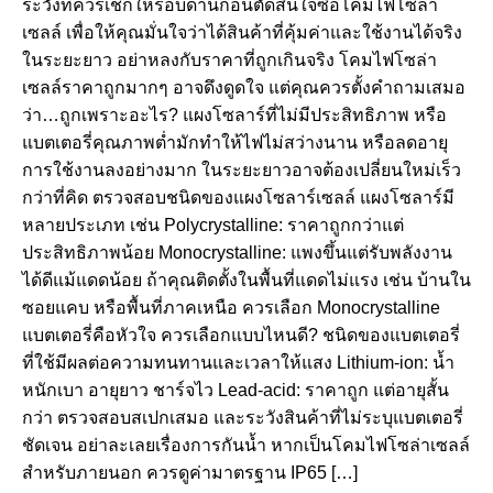
ระวังที่ควรเช็กให้รอบด้านก่อนตัดสินใจซื้อโคมไฟโซล่า
เซลล์ เพื่อให้คุณมั่นใจว่าได้สินค้าที่คุ้มค่าและใช้งานได้จริง
ในระยะยาว อย่าหลงกับราคาที่ถูกเกินจริง โคมไฟโซล่า
เซลล์ราคาถูกมากๆ อาจดึงดูดใจ แต่คุณควรตั้งคำถามเสมอ
ว่า…ถูกเพราะอะไร? แผงโซลาร์ที่ไม่มีประสิทธิภาพ หรือ
แบตเตอรี่คุณภาพต่ำมักทำให้ไฟไม่สว่างนาน หรือลดอายุ
การใช้งานลงอย่างมาก ในระยะยาวอาจต้องเปลี่ยนใหม่เร็ว
กว่าที่คิด ตรวจสอบชนิดของแผงโซลาร์เซลล์ แผงโซลาร์มี
หลายประเภท เช่น Polycrystalline: ราคาถูกกว่าแต่
ประสิทธิภาพน้อย Monocrystalline: แพงขึ้นแต่รับพลังงาน
ได้ดีแม้แดดน้อย ถ้าคุณติดตั้งในพื้นที่แดดไม่แรง เช่น บ้านใน
ซอยแคบ หรือพื้นที่ภาคเหนือ ควรเลือก Monocrystalline
แบตเตอรี่คือหัวใจ ควรเลือกแบบไหนดี? ชนิดของแบตเตอรี่
ที่ใช้มีผลต่อความทนทานและเวลาให้แสง Lithium-ion: น้ำ
หนักเบา อายุยาว ชาร์จไว Lead-acid: ราคาถูก แต่อายุสั้น
กว่า ตรวจสอบสเปกเสมอ และระวังสินค้าที่ไม่ระบุแบตเตอรี่
ชัดเจน อย่าละเลยเรื่องการกันน้ำ หากเป็นโคมไฟโซล่าเซลล์
สำหรับภายนอก ควรดูค่ามาตรฐาน IP65 […]