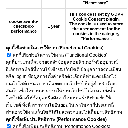
"Necessary".
This cookie is set by GDPR
Cookie Consent plugin.
cookielawinfo-
The cookie is used to store
checkbox-
1 year
the user consent for the
performance
cookies in the category
"Performance".
คุกกี้เพื่อช่วยในการใช้งาน (Functional Cookies)
คุกกี้เพื่อช่วยในการใช้งาน (Functional Cookies)
คุกกี้ประเภทนี้จะช่วยจดจำข้อมูลคอมพิวเตอร์หรืออุปกรณ์
อิเล็กทรอนิกส์ที่ท่านใช้เข้าชมเว็บไซต์ ข้อมูลการลงทะเบียน
หรือ log in ข้อมูลการตั้งค่าหรือตัวเลือกที่ท่านเคยเลือกไว้
บนเว็บไซต์ เช่น ภาษาที่แสดงบนเว็บไซต์ ที่อยู่สำหรับจัดส่ง
สินค้า เพื่อให้ท่านสามารถใช้งานเว็บไซต์ได้สะดวกยิ่งขึ้น
โดยไม่ต้องให้ข้อมูลหรือตั้งค่าใหม่ทุกครั้งที่ท่านเข้าใช้
เว็บไซต์ ทั้งนี้ หากท่านไม่ยินยอมให้เราใช้คุกกี้ประเภทนี้
ท่านอาจใช้งานเว็บไซต์ได้ไม่สะดวกและไม่เต็มประสิทธิภาพ
คุกกี้เพื่อเพิ่มประสิทธิภาพ (Performance Cookies)
คุกกี้เพื่อเพิ่มประสิทธิภาพ (Performance Cookies)