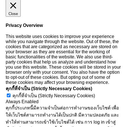
Close
Privacy Overview
This website uses cookies to improve your experience
while you navigate through the website. Out of these, the
cookies that are categorized as necessary are stored on
your browser as they are essential for the working of
basic functionalities of the website. We also use third-
party cookies that help us analyze and understand how
you use this website. These cookies will be stored in your
browser only with your consent. You also have the option
to opt-out of these cookies. But opting out of some of
these cookies may affect your browsing experience.
คุกกี้ที่จำเป็น (Strictly Necessary Cookies)
คุกกี้ที่จำเป็น (Strictly Necessary Cookies)
Always Enabled
คุกกี้ประเภทนี้มีความจำเป็นต่อการทำงานของเว็บไซต์ เพื่อ
ให้เว็บไซต์สามารถทำงานได้เป็นปกติ มีความปลอดภัย และ
ทำให้ท่านสามารถเข้าใช้เว็บไซต์ได้ เช่น การ log in เข้าสู่