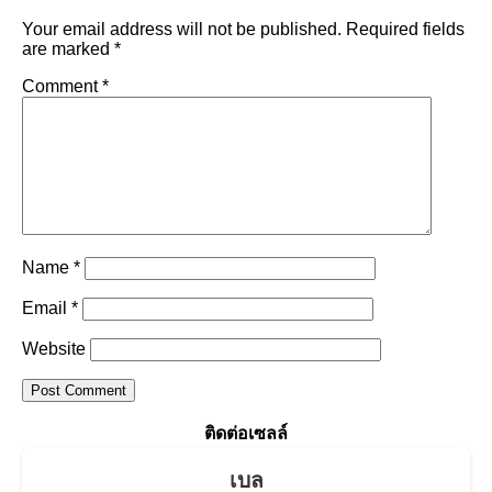
Your email address will not be published.
Required fields
are marked
*
Comment
*
Name
*
Email
*
Website
ติดต่อเซลล์
เบล