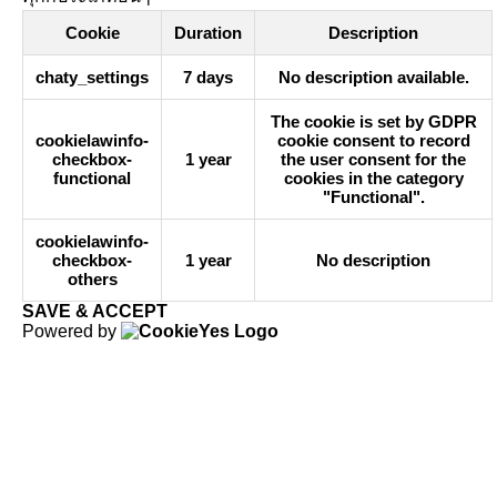
Cookie
Duration
Description
chaty_settings
7 days
No description available.
The cookie is set by GDPR
cookielawinfo-
cookie consent to record
checkbox-
1 year
the user consent for the
functional
cookies in the category
"Functional".
cookielawinfo-
checkbox-
1 year
No description
others
SAVE & ACCEPT
Powered by