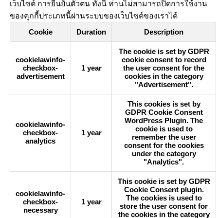
เว็บไซต์ การยืนยันตัวตน ทั้งนี้ ท่านไม่สามารถปิดการใช้งาน
ของคุกกี้ประเภทนี้ผ่านระบบของเว็บไซต์ของเราได้
Cookie
Duration
Description
The cookie is set by GDPR
cookielawinfo-
cookie consent to record
checkbox-
1 year
the user consent for the
advertisement
cookies in the category
"Advertisement".
This cookies is set by
GDPR Cookie Consent
WordPress Plugin. The
cookielawinfo-
cookie is used to
checkbox-
1 year
remember the user
analytics
consent for the cookies
under the category
"Analytics".
This cookie is set by GDPR
Cookie Consent plugin.
cookielawinfo-
The cookies is used to
checkbox-
1 year
store the user consent for
necessary
the cookies in the category