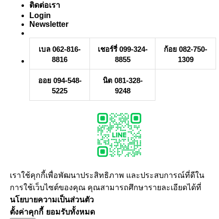
ติดต่อเรา
Login
Newsletter
เบล 062-816-
เชอร์รี่ 099-324-
ก้อย 082-750-
8816
8855
1309
ออย 094-548-
นิต 081-328-
5225
9248
เราใช้คุกกี้เพื่อพัฒนาประสิทธิภาพ และประสบการณ์ที่ดีใน
การใช้เว็บไซต์ของคุณ คุณสามารถศึกษารายละเอียดได้ที่
นโยบายความเป็นส่วนตัว
ตั้งค่าคุกกี้
ยอมรับทั้งหมด