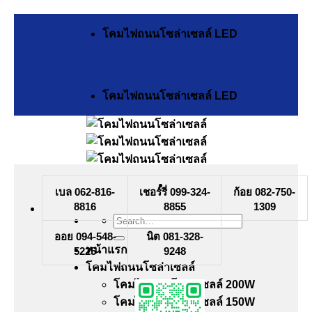
Skip
to
โคมไฟถนนโซล่าเซลล์ LED
content
โคมไฟถนนโซล่าเซลล์ LED
เบล 062-816-
เชอร์รี่ 099-324-
ก้อย 082-750-
8816
8855
1309
Search
for:
ออย 094-548-
นิต 081-328-
หน้าแรก
5225
9248
โคมไฟถนนโซล่าเซลล์
โคมไฟถนนโซล่าเซลล์ 200W
โคมไฟถนนโซล่าเซลล์ 150W