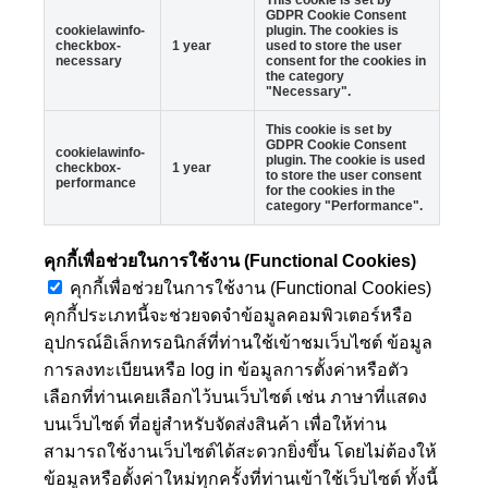
GDPR Cookie Consent
cookielawinfo-
plugin. The cookies is
checkbox-
1 year
used to store the user
necessary
consent for the cookies in
the category
"Necessary".
This cookie is set by
GDPR Cookie Consent
cookielawinfo-
plugin. The cookie is used
checkbox-
1 year
to store the user consent
performance
for the cookies in the
category "Performance".
คุกกี้เพื่อช่วยในการใช้งาน (Functional Cookies)
คุกกี้เพื่อช่วยในการใช้งาน (Functional Cookies)
คุกกี้ประเภทนี้จะช่วยจดจำข้อมูลคอมพิวเตอร์หรือ
อุปกรณ์อิเล็กทรอนิกส์ที่ท่านใช้เข้าชมเว็บไซต์ ข้อมูล
การลงทะเบียนหรือ log in ข้อมูลการตั้งค่าหรือตัว
เลือกที่ท่านเคยเลือกไว้บนเว็บไซต์ เช่น ภาษาที่แสดง
บนเว็บไซต์ ที่อยู่สำหรับจัดส่งสินค้า เพื่อให้ท่าน
สามารถใช้งานเว็บไซต์ได้สะดวกยิ่งขึ้น โดยไม่ต้องให้
ข้อมูลหรือตั้งค่าใหม่ทุกครั้งที่ท่านเข้าใช้เว็บไซต์ ทั้งนี้