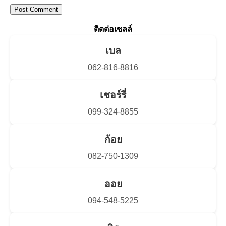
ติดต่อเซลล์
เบล
062-816-8816
เชอร์รี่
099-324-8855
ก้อย
082-750-1309
ออย
094-548-5225