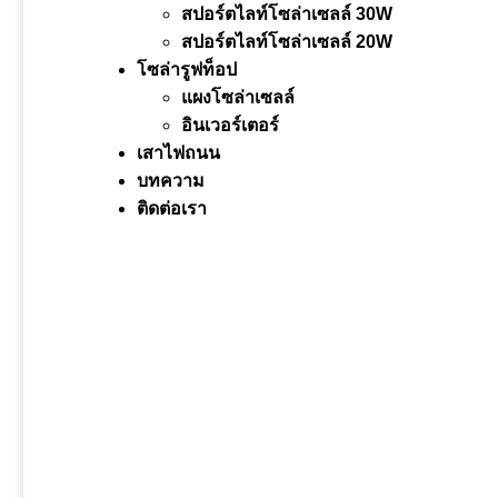
สปอร์ตไลท์โซล่าเซลล์ 30W
สปอร์ตไลท์โซล่าเซลล์ 20W
โซล่ารูฟท็อป
แผงโซล่าเซลล์
อินเวอร์เตอร์
เสาไฟถนน
บทความ
ติดต่อเรา