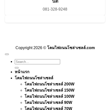
นิต
081-328-9248
Visa
PayPal
Stripe
MasterCard
Cash
On
Copyright 2026 ©
โคมไฟถนนโซล่าเซลล์.com
Delivery
Search
for:
หน้าแรก
โคมไฟถนนโซล่าเซลล์
โคมไฟถนนโซล่าเซลล์ 200W
โคมไฟถนนโซล่าเซลล์ 150W
โคมไฟถนนโซล่าเซลล์ 100W
โคมไฟถนนโซล่าเซลล์ 90W
โคมไฟถนนโซล่าเซลล์ 70W