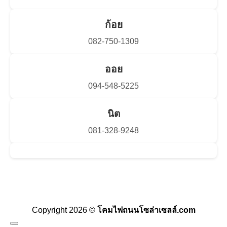
ก้อย
082-750-1309
ออย
094-548-5225
นิต
081-328-9248
Visa
PayPal
Stripe
MasterCard
Cash
On
Copyright 2026 ©
โคมไฟถนนโซล่าเซลล์.com
Delivery