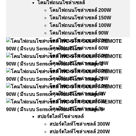
โคมไฟถนนโซล่าเซลล์
โคมไฟถนนโซล่าเซลล์ 200W
โคมไฟถนนโซล่าเซลล์ 150W
โคมไฟถนนโซล่าเซลล์ 100W
โคมไฟถนนโซล่าเซลล์ 90W
โคมไฟถนนโซล่าเซลล์ 70W
โคมไฟถนนโซล่าเซลล์ 60W
่โคมไฟถนนโซล่าเซลล์ 50W
โคมไฟถนนโซล่าเซลล์ 40W
โคมไฟถนนโซล่าเซลล์ 30W
โคมไฟถนนโซล่าเซลล์ 20W
โคมไฟถนนโซล่าเซลล์ 10W
โคมไฟถนนโซล่าเซลล์ 9W
โคมไฟถนนโซล่าเซลล์ 5W
โคมไฟถนนโซล่าเซลล์ 3w
สปอร์ตไลท์โซล่าเซลล์
สปอร์ตไลท์โซล่าเซลล์ 300W
สปอร์ตไลท์โซล่าเซลล์ 200W