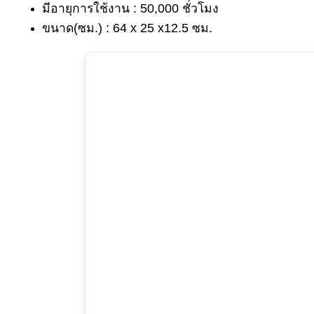
มีอายุการใช้งาน : 50,000 ชั่วโมง
ขนาด(ซม.) : 64 x 25 x12.5 ซม.