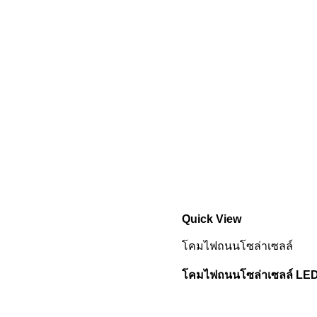
Quick View
โคมไฟถนนโซล่าเซลล์
โคมไฟถนนโซล่าเซลล์ LE