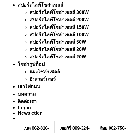
สปอร์ตไลท์โซล่าเซลล์
สปอร์ตไลท์โซล่าเซลล์ 300W
สปอร์ตไลท์โซล่าเซลล์ 200W
สปอร์ตไลท์โซล่าเซลล์ 150W
สปอร์ตไลท์โซล่าเซลล์ 100W
สปอร์ตไลท์โซล่าเซลล์ 50W
สปอร์ตไลท์โซล่าเซลล์ 30W
สปอร์ตไลท์โซล่าเซลล์ 20W
โซล่ารูฟท็อป
แผงโซล่าเซลล์
อินเวอร์เตอร์
เสาไฟถนน
บทความ
ติดต่อเรา
Login
Newsletter
เบล 062-816-
เชอร์รี่ 099-324-
ก้อย 082-750-