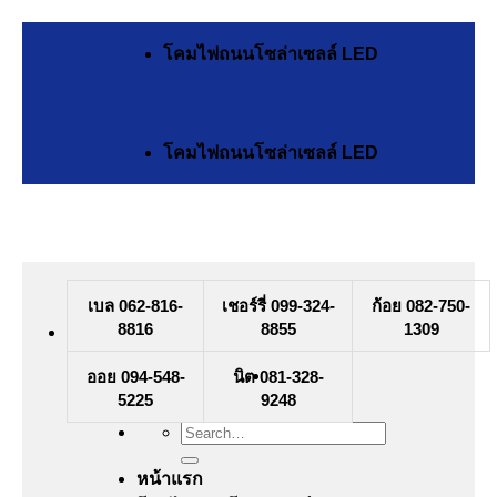
Skip
to
โคมไฟถนนโซล่าเซลล์ LED
content
โคมไฟถนนโซล่าเซลล์ LED
เบล 062-816-
เชอร์รี่ 099-324-
ก้อย 082-750-
8816
8855
1309
ออย 094-548-
นิต 081-328-
5225
9248
Search
for:
หน้าแรก