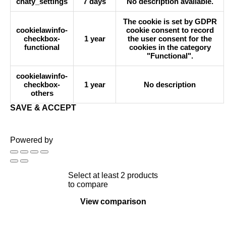
chaty_settings
7 days
No description available.
The cookie is set by GDPR
cookielawinfo-
cookie consent to record
checkbox-
1 year
the user consent for the
functional
cookies in the category
"Functional".
cookielawinfo-
checkbox-
1 year
No description
others
SAVE & ACCEPT
Powered by
Select at least 2 products
to compare
View comparison