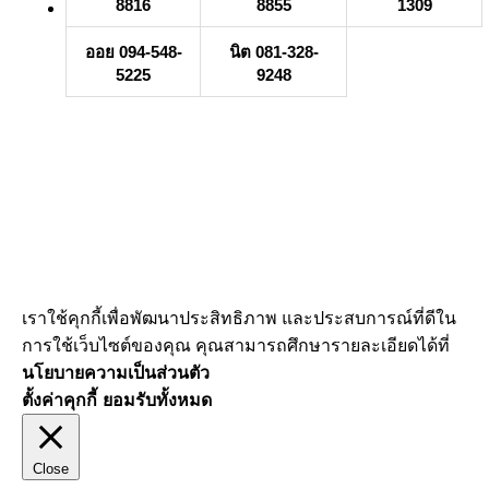
8816
8855
1309
ออย 094-548-
นิต 081-328-
5225
9248
เราใช้คุกกี้เพื่อพัฒนาประสิทธิภาพ และประสบการณ์ที่ดีใน
การใช้เว็บไซต์ของคุณ คุณสามารถศึกษารายละเอียดได้ที่
นโยบายความเป็นส่วนตัว
ตั้งค่าคุกกี้
ยอมรับทั้งหมด
Close