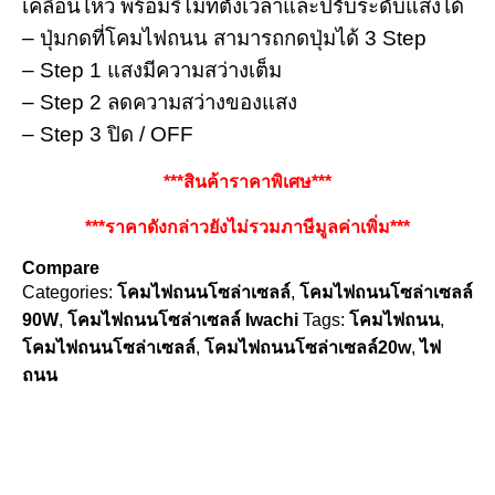
เคลื่อนไหว พร้อมรีโมทตั้งเวลาและปรับระดับแสงได้
– ปุ่มกดที่โคมไฟถนน สามารถกดปุ่มได้ 3 Step
– Step 1 แสงมีความสว่างเต็ม
– Step 2 ลดความสว่างของแสง
– Step 3 ปิด / OFF
***สินค้าราคาพิเศษ***
***ราคาดังกล่าวยังไม่รวมภาษีมูลค่าเพิ่ม***
Compare
Categories:
โคมไฟถนนโซล่าเซลล์
,
โคมไฟถนนโซล่าเซลล์
90W
,
โคมไฟถนนโซล่าเซลล์ Iwachi
Tags:
โคมไฟถนน
,
โคมไฟถนนโซล่าเซลล์
,
โคมไฟถนนโซล่าเซลล์20w
,
ไฟ
ถนน