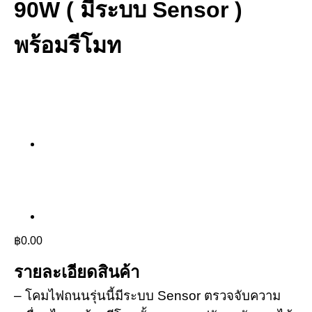
90W ( มีระบบ Sensor )
พร้อมรีโมท
฿
0.00
รายละเอียดสินค้า
– โคมไฟถนนรุ่นนี้มีระบบ Sensor ตรวจจับความ