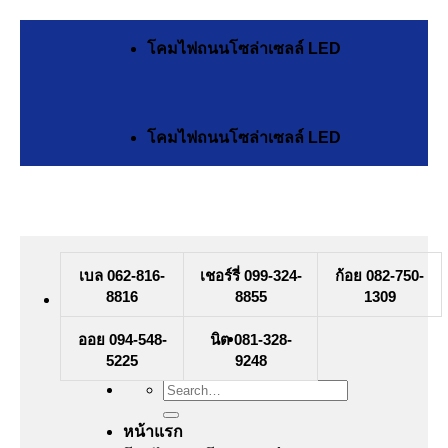
Skip
to
โคมไฟถนนโซล่าเซลล์ LED
content
โคมไฟถนนโซล่าเซลล์ LED
เบล 062-816-
เชอร์รี่ 099-324-
ก้อย 082-750-
8816
8855
1309
ออย 094-548-
นิต 081-328-
5225
9248
Search
for:
หน้าแรก