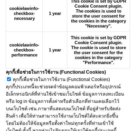
This cookie is set by GDPR
Cookie Consent plugin.
cookielawinfo-
The cookies is used to
checkbox-
1 year
store the user consent for
necessary
the cookies in the category
"Necessary".
This cookie is set by GDPR
Cookie Consent plugin.
cookielawinfo-
The cookie is used to store
checkbox-
1 year
the user consent for the
performance
cookies in the category
"Performance".
คุกกี้เพื่อช่วยในการใช้งาน (Functional Cookies)
คุกกี้เพื่อช่วยในการใช้งาน (Functional Cookies)
คุกกี้ประเภทนี้จะช่วยจดจำข้อมูลคอมพิวเตอร์หรืออุปกรณ์
อิเล็กทรอนิกส์ที่ท่านใช้เข้าชมเว็บไซต์ ข้อมูลการลงทะเบียน
หรือ log in ข้อมูลการตั้งค่าหรือตัวเลือกที่ท่านเคยเลือกไว้
บนเว็บไซต์ เช่น ภาษาที่แสดงบนเว็บไซต์ ที่อยู่สำหรับจัดส่ง
สินค้า เพื่อให้ท่านสามารถใช้งานเว็บไซต์ได้สะดวกยิ่งขึ้น
โดยไม่ต้องให้ข้อมูลหรือตั้งค่าใหม่ทุกครั้งที่ท่านเข้าใช้
เว็บไซต์ ทั้งนี้ หากท่านไม่ยินยอมให้เราใช้คุกกี้ประเภทนี้