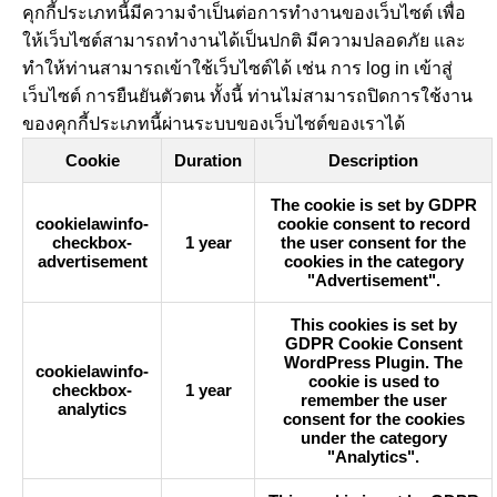
คุกกี้ประเภทนี้มีความจำเป็นต่อการทำงานของเว็บไซต์ เพื่อ
ให้เว็บไซต์สามารถทำงานได้เป็นปกติ มีความปลอดภัย และ
ทำให้ท่านสามารถเข้าใช้เว็บไซต์ได้ เช่น การ log in เข้าสู่
เว็บไซต์ การยืนยันตัวตน ทั้งนี้ ท่านไม่สามารถปิดการใช้งาน
ของคุกกี้ประเภทนี้ผ่านระบบของเว็บไซต์ของเราได้
Cookie
Duration
Description
The cookie is set by GDPR
cookielawinfo-
cookie consent to record
checkbox-
1 year
the user consent for the
advertisement
cookies in the category
"Advertisement".
This cookies is set by
GDPR Cookie Consent
WordPress Plugin. The
cookielawinfo-
cookie is used to
checkbox-
1 year
remember the user
analytics
consent for the cookies
under the category
"Analytics".