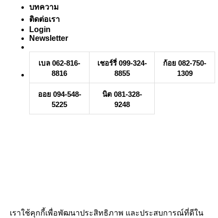
บทความ
ติดต่อเรา
Login
Newsletter
เบล 062-816-
เชอร์รี่ 099-324-
ก้อย 082-750-
8816
8855
1309
ออย 094-548-
นิต 081-328-
5225
9248
เราใช้คุกกี้เพื่อพัฒนาประสิทธิภาพ และประสบการณ์ที่ดีใน