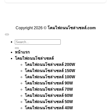
Visa
PayPal
Stripe
MasterCard
Cash
On
Copyright 2026 ©
โคมไฟถนนโซล่าเซลล์.com
Delivery
Search
for:
หน้าแรก
โคมไฟถนนโซล่าเซลล์
โคมไฟถนนโซล่าเซลล์ 200W
โคมไฟถนนโซล่าเซลล์ 150W
โคมไฟถนนโซล่าเซลล์ 100W
โคมไฟถนนโซล่าเซลล์ 90W
โคมไฟถนนโซล่าเซลล์ 70W
โคมไฟถนนโซล่าเซลล์ 60W
่โคมไฟถนนโซล่าเซลล์ 50W
โคมไฟถนนโซล่าเซลล์ 40W