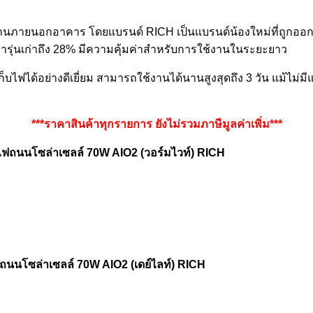
งานภายนอกอาคาร โดยแบรนด์ RICH เป็นแบรนด์น้องใหม่ที่ถูกออ
ว่ารุ่นเก่าถึง 28% มีความคุ้มค่าสำหรับการใช้งานในระยะยาว
็บไฟได้อย่างดีเยี่ยม สามารถใช้งานได้นานสูงสุดถึง 3 วัน แม้ไม่ม
***ราคาสินค้าทุกรายการ ยังไม่รวมภาษีมูลค่าเพิ่ม***