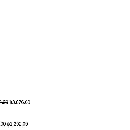
Original
Current
0.00
฿
3,876.00
price
price
was:
is:
฿5,100.00.
฿3,876.00.
Original
Current
.00
฿
1,292.00
price
price