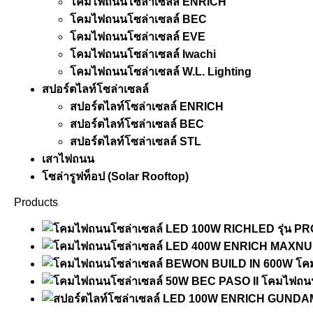
โคมไฟถนนโซล่าเซลล์ ENRICH
โคมไฟถนนโซล่าเซลล์ BEC
โคมไฟถนนโซล่าเซลล์ EVE
โคมไฟถนนโซล่าเซลล์ Iwachi
โคมไฟถนนโซล่าเซลล์ W.L. Lighting
สปอร์ตไลท์โซล่าเซลล์
สปอร์ตไลท์โซล่าเซลล์ ENRICH
สปอร์ตไลท์โซล่าเซลล์ BEC
สปอร์ตไลท์โซล่าเซลล์ STL
เสาไฟถนน
โซล่ารูฟท็อป (Solar Rooftop)
Products
โค
โคมไฟถนน