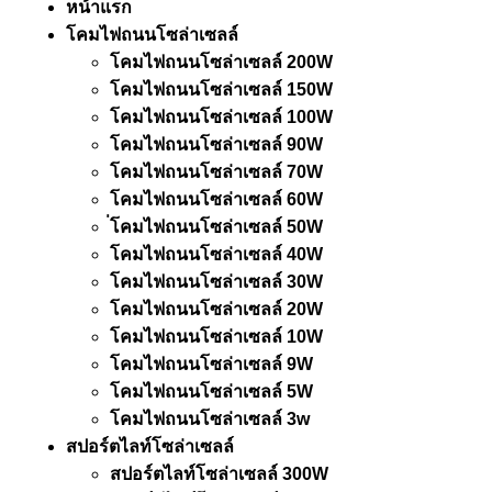
หน้าแรก
โคมไฟถนนโซล่าเซลล์
โคมไฟถนนโซล่าเซลล์ 200W
โคมไฟถนนโซล่าเซลล์ 150W
โคมไฟถนนโซล่าเซลล์ 100W
โคมไฟถนนโซล่าเซลล์ 90W
โคมไฟถนนโซล่าเซลล์ 70W
โคมไฟถนนโซล่าเซลล์ 60W
่โคมไฟถนนโซล่าเซลล์ 50W
โคมไฟถนนโซล่าเซลล์ 40W
โคมไฟถนนโซล่าเซลล์ 30W
โคมไฟถนนโซล่าเซลล์ 20W
โคมไฟถนนโซล่าเซลล์ 10W
โคมไฟถนนโซล่าเซลล์ 9W
โคมไฟถนนโซล่าเซลล์ 5W
โคมไฟถนนโซล่าเซลล์ 3w
สปอร์ตไลท์โซล่าเซลล์
สปอร์ตไลท์โซล่าเซลล์ 300W