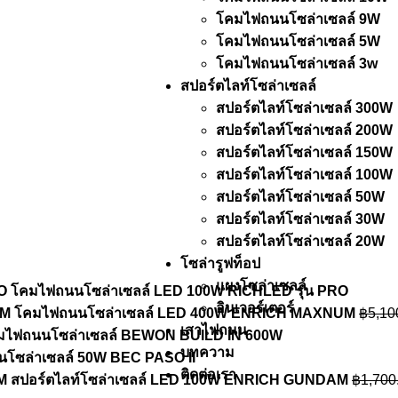
โคมไฟถนนโซล่าเซลล์ 9W
โคมไฟถนนโซล่าเซลล์ 5W
โคมไฟถนนโซล่าเซลล์ 3w
สปอร์ตไลท์โซล่าเซลล์
สปอร์ตไลท์โซล่าเซลล์ 300W
สปอร์ตไลท์โซล่าเซลล์ 200W
สปอร์ตไลท์โซล่าเซลล์ 150W
สปอร์ตไลท์โซล่าเซลล์ 100W
สปอร์ตไลท์โซล่าเซลล์ 50W
สปอร์ตไลท์โซล่าเซลล์ 30W
สปอร์ตไลท์โซล่าเซลล์ 20W
โซล่ารูฟท็อป
แผงโซล่าเซลล์
โคมไฟถนนโซล่าเซลล์ LED 100W RICHLED รุ่น PRO
อินเวอร์เตอร์
โคมไฟถนนโซล่าเซลล์ LED 400W ENRICH MAXNUM
฿
5,10
เสาไฟถนน
มไฟถนนโซล่าเซลล์ BEWON BUILD IN 600W
บทความ
โซล่าเซลล์ 50W BEC PASO II
ติดต่อเรา
สปอร์ตไลท์โซล่าเซลล์ LED 100W ENRICH GUNDAM
฿
1,700