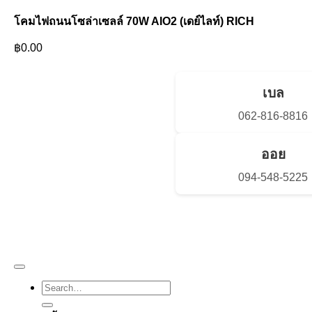
โคมไฟถนนโซล่าเซลล์ 70W AIO2 (เดย์ไลท์) RICH
฿
0.00
เบล
062-816-8816
ออย
094-548-5225
Visa
PayPal
Stripe
MasterCard
Cash
On
Delivery
Search
for: