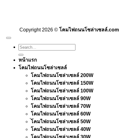
Visa
PayPal
Stripe
MasterCard
Cash
On
Copyright 2026 ©
โคมไฟถนนโซล่าเซลล์.com
Delivery
Search
for:
หน้าแรก
โคมไฟถนนโซล่าเซลล์
โคมไฟถนนโซล่าเซลล์ 200W
โคมไฟถนนโซล่าเซลล์ 150W
โคมไฟถนนโซล่าเซลล์ 100W
โคมไฟถนนโซล่าเซลล์ 90W
โคมไฟถนนโซล่าเซลล์ 70W
โคมไฟถนนโซล่าเซลล์ 60W
่โคมไฟถนนโซล่าเซลล์ 50W
โคมไฟถนนโซล่าเซลล์ 40W
โคมไฟถนนโซล่าเซลล์ 30W