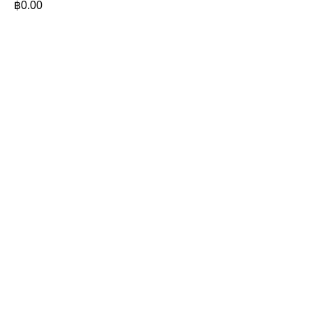
฿
0.00