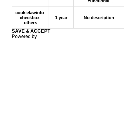
"Functional".
cookielawinfo-
checkbox-
1 year
No description
others
SAVE & ACCEPT
Powered by