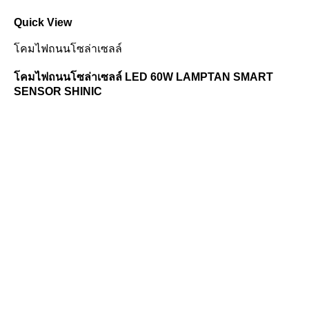
Quick View
โคมไฟถนนโซล่าเซลล์
โคมไฟถนนโซล่าเซลล์ LED 60W LAMPTAN SMART
SENSOR SHINIC