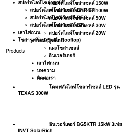
สปอร์ตไลท์โซล่าเซลล์
สปอร์ตไลท์โซล่าเซลล์ 150W
สปอร์ตไลท์โซล่าเซลล์ ENRICH
สปอร์ตไลท์โซล่าเซลล์ 100W
สปอร์ตไลท์โซล่าเซลล์ BEC
สปอร์ตไลท์โซล่าเซลล์ 50W
สปอร์ตไลท์โซล่าเซลล์ STL
สปอร์ตไลท์โซล่าเซลล์ 30W
เสาไฟถนน
สปอร์ตไลท์โซล่าเซลล์ 20W
โซล่ารูฟท็อป (Solar Rooftop)
โซล่ารูฟท็อป
แผงโซล่าเซลล์
Products
อินเวอร์เตอร์
เสาไฟถนน
บทความ
ติดต่อเรา
โคมฟลัดไลท์โซลาร์เซลล์ LED รุ่น
TEXAS 300W
อินเวอร์เตอร์ BG5KTR 15kW 3เฟส
INVT SolarRich