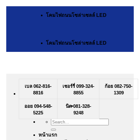
Skip
to
โคมไฟถนนโซล่าเซลล์ LED
content
โคมไฟถนนโซล่าเซลล์ LED
เบล 062-816-
เชอร์รี่ 099-324-
ก้อย 082-750-
8816
8855
1309
ออย 094-548-
นิต 081-328-
5225
9248
Search
for:
หน้าแรก