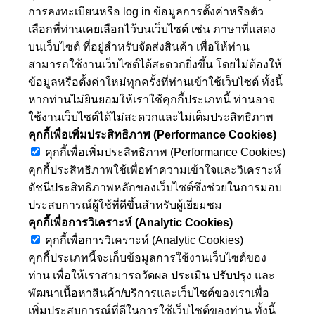
การลงทะเบียนหรือ log in ข้อมูลการตั้งค่าหรือตัว
เลือกที่ท่านเคยเลือกไว้บนเว็บไซต์ เช่น ภาษาที่แสดง
บนเว็บไซต์ ที่อยู่สำหรับจัดส่งสินค้า เพื่อให้ท่าน
สามารถใช้งานเว็บไซต์ได้สะดวกยิ่งขึ้น โดยไม่ต้องให้
ข้อมูลหรือตั้งค่าใหม่ทุกครั้งที่ท่านเข้าใช้เว็บไซต์ ทั้งนี้
หากท่านไม่ยินยอมให้เราใช้คุกกี้ประเภทนี้ ท่านอาจ
ใช้งานเว็บไซต์ได้ไม่สะดวกและไม่เต็มประสิทธิภาพ
คุกกี้เพื่อเพิ่มประสิทธิภาพ (Performance Cookies)
คุกกี้เพื่อเพิ่มประสิทธิภาพ (Performance Cookies)
คุกกี้ประสิทธิภาพใช้เพื่อทำความเข้าใจและวิเคราะห์
ดัชนีประสิทธิภาพหลักของเว็บไซต์ซึ่งช่วยในการมอบ
ประสบการณ์ผู้ใช้ที่ดีขึ้นสำหรับผู้เยี่ยมชม
คุกกี้เพื่อการวิเคราะห์ (Analytic Cookies)
คุกกี้เพื่อการวิเคราะห์ (Analytic Cookies)
คุกกี้ประเภทนี้จะเก็บข้อมูลการใช้งานเว็บไซต์ของ
ท่าน เพื่อให้เราสามารถวัดผล ประเมิน ปรับปรุง และ
พัฒนาเนื้อหาสินค้า/บริการและเว็บไซต์ของเราเพื่อ
เพิ่มประสบการณ์ที่ดีในการใช้เว็บไซต์ของท่าน ทั้งนี้