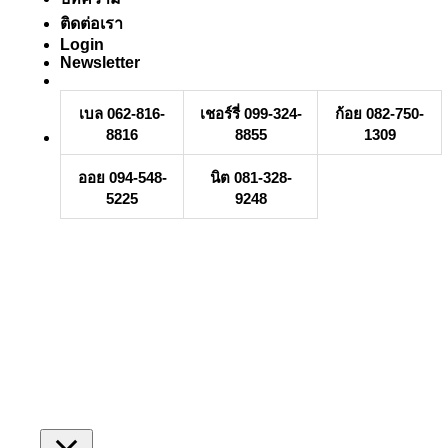
ติดต่อเรา
Login
Newsletter
เบล 062-816-
เชอร์รี่ 099-324-
ก้อย 082-750-
8816
8855
1309
ออย 094-548-
นิต 081-328-
5225
9248