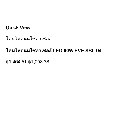
Quick View
โคมไฟถนนโซล่าเซลล์
โคมไฟถนนโซล่าเซลล์ LED 60W EVE SSL-04
Original
Current
฿
1,464.51
฿
1,098.38
price
price
was:
is:
฿1,464.51.
฿1,098.38.