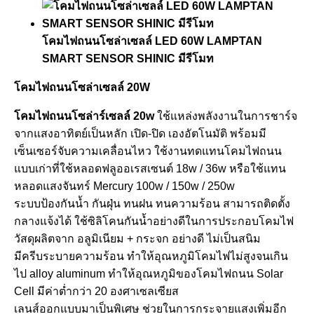
โคมไฟถนนโซล่าเซลล์ LED 60W LAMPTAN
SMART SENSOR SHINIC มีรีโมท
โคมไฟถนนโซล่าเซลล์ 20W
โคมไฟถนนโซล่าร์เซลล์ 20w
ใช้แหล่งพลังงานในการชาร์จ
จากแสงอาทิตย์เป็นหลัก เปิด-ปิด เองอัตโนมัติ พร้อมมี
เซ็นเซอร์จับความเคลื่อนไหว ใช้งานทดแทนโคมไฟถนน
แบบเก่าที่ใช้หลอดฟลูออเรสเซนต์ 18w / 36w หรือใช้แทน
หลอดแสงจันทร์ Mercury 100w / 150w / 250w
ระบบป้องกันน้ำ กันฝุ่น ทนฝน ทนความร้อน สามารถติดตั้ง
กลางแจ้งได้ ใช้ซิลิโคนกันน้ำอย่างดีในการประกอบโคมไฟ
วัสดุผลิตจาก อลูมิเนียม + กระจก อย่างดี ไม่เป็นสนิม
มีครีบระบายความร้อน ทำให้อุณหภูมิโคมไฟไม่สูงจนเกิน
ไป alloy aluminum ทำให้อุณหภูมิของโคมไฟถนน Solar
Cell มีค่าต่ำกว่า 20 องศาเซลเซียส
เลนส์ออกแบบมาเป็นพิเศษ ช่วยในการกระจายแสงเพิ่มอีก