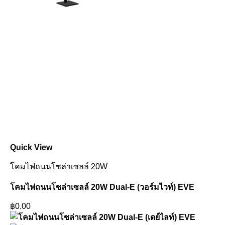
Quick View
โคมไฟถนนโซล่าเซลล์ 20W
โคมไฟถนนโซล่าเซลล์ 20W Dual-E (วอร์มไวท์) EVE
฿
0.00