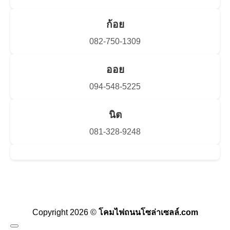
ก้อย
082-750-1309
ออย
094-548-5225
นิต
081-328-9248
Visa
PayPal
Stripe
MasterCard
Cash
On
Copyright 2026 ©
โคมไฟถนนโซล่าเซลล์.com
Delivery