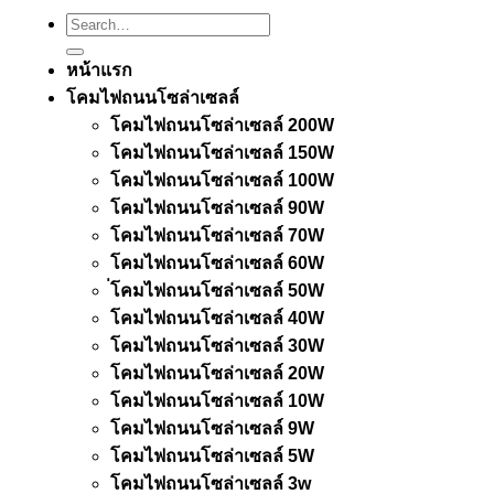
Search
for:
หน้าแรก
โคมไฟถนนโซล่าเซลล์
โคมไฟถนนโซล่าเซลล์ 200W
โคมไฟถนนโซล่าเซลล์ 150W
โคมไฟถนนโซล่าเซลล์ 100W
โคมไฟถนนโซล่าเซลล์ 90W
โคมไฟถนนโซล่าเซลล์ 70W
โคมไฟถนนโซล่าเซลล์ 60W
่โคมไฟถนนโซล่าเซลล์ 50W
โคมไฟถนนโซล่าเซลล์ 40W
โคมไฟถนนโซล่าเซลล์ 30W
โคมไฟถนนโซล่าเซลล์ 20W
โคมไฟถนนโซล่าเซลล์ 10W
โคมไฟถนนโซล่าเซลล์ 9W
โคมไฟถนนโซล่าเซลล์ 5W
โคมไฟถนนโซล่าเซลล์ 3w