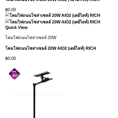
฿
0.00
Quick View
โคมไฟถนนโซล่าเซลล์ 20W
โคมไฟถนนโซล่าเซลล์ 20W AIO2 (เดย์ไลท์) RICH
฿
0.00