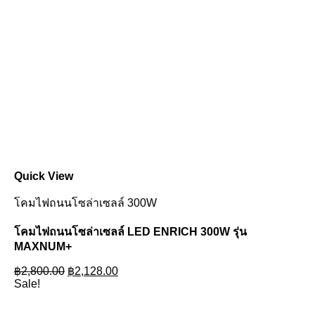
Quick View
โคมไฟถนนโซล่าเซลล์ 300W
โคมไฟถนนโซล่าเซลล์ LED ENRICH 300W รุ่น
MAXNUM+
Original
Current
฿
2,800.00
฿
2,128.00
price
price
Sale!
was:
is:
฿2,800.00.
฿2,128.00.