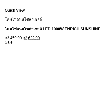
Quick View
โคมไฟถนนโซล่าเซลล์
โคมไฟถนนโซล่าเซลล์ LED 1000W ENRICH SUNSHINE
Original
Current
฿
3,450.00
฿
2,622.00
price
price
Sale!
was:
is:
฿3,450.00.
฿2,622.00.