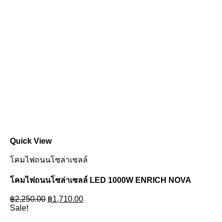
Quick View
โคมไฟถนนโซล่าเซลล์
โคมไฟถนนโซล่าเซลล์ LED 1000W ENRICH NOVA
Original
Current
฿
2,250.00
฿
1,710.00
price
price
Sale!
was:
is: