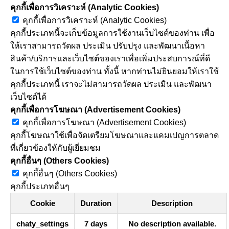
คุกกี้เพื่อการวิเคราะห์ (Analytic Cookies)
คุกกี้เพื่อการวิเคราะห์ (Analytic Cookies)
คุกกี้ประเภทนี้จะเก็บข้อมูลการใช้งานเว็บไซต์ของท่าน เพื่อ
ให้เราสามารถวัดผล ประเมิน ปรับปรุง และพัฒนาเนื้อหา
สินค้า/บริการและเว็บไซต์ของเราเพื่อเพิ่มประสบการณ์ที่ดี
ในการใช้เว็บไซต์ของท่าน ทั้งนี้ หากท่านไม่ยินยอมให้เราใช้
คุกกี้ประเภทนี้ เราจะไม่สามารถวัดผล ประเมิน และพัฒนา
เว็บไซต์ได้
คุกกี้เพื่อการโฆษณา (Advertisement Cookies)
คุกกี้เพื่อการโฆษณา (Advertisement Cookies)
คุกกี้โฆษณาใช้เพื่อจัดเตรียมโฆษณาและแคมเปญการตลาด
ที่เกี่ยวข้องให้กับผู้เยี่ยมชม
คุกกี้อื่นๆ (Others Cookies)
คุกกี้อื่นๆ (Others Cookies)
คุกกี้ประเภทอื่นๆ
Cookie
Duration
Description
chaty_settings
7 days
No description available.