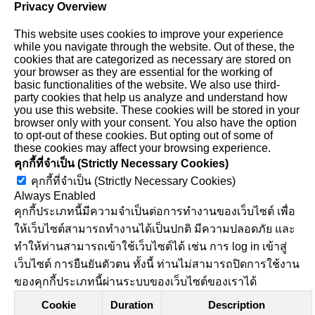
Privacy Overview
This website uses cookies to improve your experience
while you navigate through the website. Out of these, the
cookies that are categorized as necessary are stored on
your browser as they are essential for the working of
basic functionalities of the website. We also use third-
party cookies that help us analyze and understand how
you use this website. These cookies will be stored in your
browser only with your consent. You also have the option
to opt-out of these cookies. But opting out of some of
these cookies may affect your browsing experience.
คุกกี้ที่จำเป็น (Strictly Necessary Cookies)
คุกกี้ที่จำเป็น (Strictly Necessary Cookies)
Always Enabled
คุกกี้ประเภทนี้มีความจำเป็นต่อการทำงานของเว็บไซต์ เพื่อ
ให้เว็บไซต์สามารถทำงานได้เป็นปกติ มีความปลอดภัย และ
ทำให้ท่านสามารถเข้าใช้เว็บไซต์ได้ เช่น การ log in เข้าสู่
เว็บไซต์ การยืนยันตัวตน ทั้งนี้ ท่านไม่สามารถปิดการใช้งาน
ของคุกกี้ประเภทนี้ผ่านระบบของเว็บไซต์ของเราได้
Cookie
Duration
Description