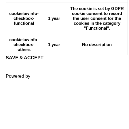
The cookie is set by GDPR
cookielawinfo-
cookie consent to record
checkbox-
1 year
the user consent for the
functional
cookies in the category
"Functional".
cookielawinfo-
checkbox-
1 year
No description
others
SAVE & ACCEPT
Powered by