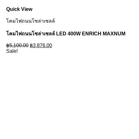
Quick View
โคมไฟถนนโซล่าเซลล์
โคมไฟถนนโซล่าเซลล์ LED 400W ENRICH MAXNUM
Original
Current
฿
5,100.00
฿
3,876.00
price
price
Sale!
was:
is:
฿5,100.00.
฿3,876.00.