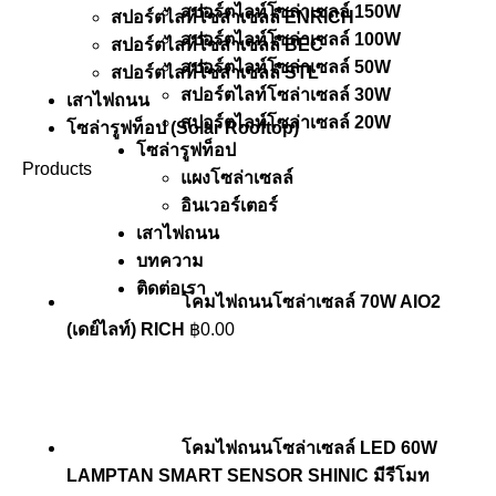
สปอร์ตไลท์โซล่าเซลล์ 150W
สปอร์ตไลท์โซล่าเซลล์ ENRICH
สปอร์ตไลท์โซล่าเซลล์ 100W
สปอร์ตไลท์โซล่าเซลล์ BEC
สปอร์ตไลท์โซล่าเซลล์ 50W
สปอร์ตไลท์โซล่าเซลล์ STL
สปอร์ตไลท์โซล่าเซลล์ 30W
เสาไฟถนน
สปอร์ตไลท์โซล่าเซลล์ 20W
โซล่ารูฟท็อป (Solar Rooftop)
โซล่ารูฟท็อป
Products
แผงโซล่าเซลล์
อินเวอร์เตอร์
เสาไฟถนน
บทความ
ติดต่อเรา
โคมไฟถนนโซล่าเซลล์ 70W AIO2
(เดย์ไลท์) RICH
฿
0.00
โคมไฟถนนโซล่าเซลล์ LED 60W
LAMPTAN SMART SENSOR SHINIC มีรีโมท