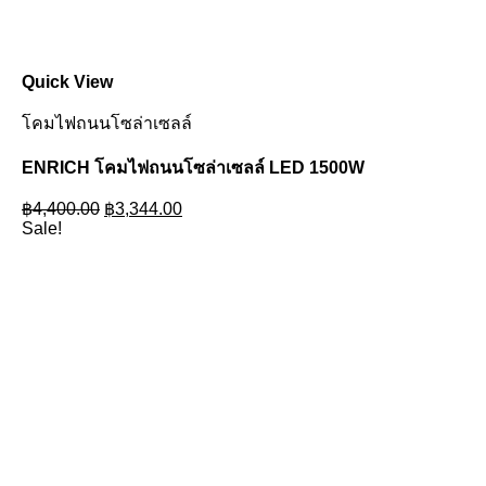
Quick View
โคมไฟถนนโซล่าเซลล์
ENRICH โคมไฟถนนโซล่าเซลล์ LED 1500W
Original
Current
฿
4,400.00
฿
3,344.00
price
price
Sale!
was:
is:
฿4,400.00.
฿3,344.00.