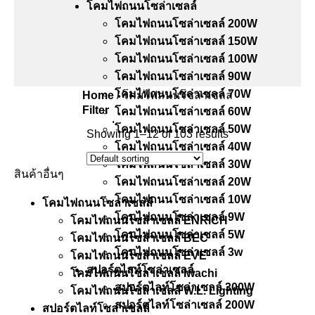
โคมไฟถนนโซล่าเซลล์
โคมไฟถนนโซล่าเซลล์ 200W
โคมไฟถนนโซล่าเซลล์ 150W
โคมไฟถนนโซล่าเซลล์ 100W
โคมไฟถนนโซล่าเซลล์ 90W
โคมไฟถนนโซล่าเซลล์ 70W
Home
/
โคมไฟถนนโซล่าเซลล์
Filter
โคมไฟถนนโซล่าเซลล์ 60W
่โคมไฟถนนโซล่าเซลล์ 50W
Showing 1–12 of 103 results
โคมไฟถนนโซล่าเซลล์ 40W
โคมไฟถนนโซล่าเซลล์ 30W
สินค้าอื่นๆ
โคมไฟถนนโซล่าเซลล์ 20W
โคมไฟถนนโซล่าเซลล์ 10W
โคมไฟถนนโซล่าเซลล์
โคมไฟถนนโซล่าเซลล์ 9W
โคมไฟถนนโซล่าเซลล์ ENRICH
โคมไฟถนนโซล่าเซลล์ 5W
โคมไฟถนนโซล่าเซลล์ BEC
โคมไฟถนนโซล่าเซลล์ 3w
โคมไฟถนนโซล่าเซลล์ EVE
สปอร์ตไลท์โซล่าเซลล์
โคมไฟถนนโซล่าเซลล์ Iwachi
สปอร์ตไลท์โซล่าเซลล์ 300W
โคมไฟถนนโซล่าเซลล์ W.L. Lighting
สปอร์ตไลท์โซล่าเซลล์ 200W
สปอร์ตไลท์โซล่าเซลล์