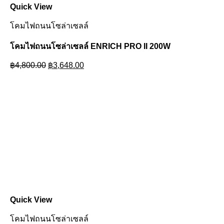
Quick View
โคมไฟถนนโซล่าเซลล์
โคมไฟถนนโซล่าเซลล์ ENRICH PRO II 200W
Original
Current
฿
4,800.00
฿
3,648.00
price
price
was:
is:
฿4,800.00.
฿3,648.00.
Quick View
โคมไฟถนนโซล่าเซลล์