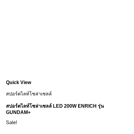
Quick View
สปอร์ตไลท์โซล่าเซลล์
สปอร์ตไลท์โซล่าเซลล์ LED 200W ENRICH รุ่น
GUNDAM+
Sale!