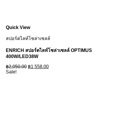
Quick View
สปอร์ตไลท์โซล่าเซลล์
ENRICH สปอร์ตไลท์โซล่าเซลล์ OPTIMUS
400W/LED38W
Original
Current
฿
2,050.00
฿
1,558.00
price
price
Sale!
was:
is:
฿2,050.00.
฿1,558.00.