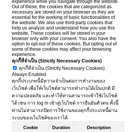
experience while you navigate through the website.
Out of these, the cookies that are categorized as
necessary are stored on your browser as they are
essential for the working of basic functionalities of
the website. We also use third-party cookies that
help us analyze and understand how you use this
website. These cookies will be stored in your
browser only with your consent. You also have the
option to opt-out of these cookies. But opting out of
some of these cookies may affect your browsing
experience.
คุกกี้ที่จำเป็น (Strictly Necessary Cookies)
คุกกี้ที่จำเป็น (Strictly Necessary Cookies)
Always Enabled
คุกกี้ประเภทนี้มีความจำเป็นต่อการทำงานของ
เว็บไซต์ เพื่อให้เว็บไซต์สามารถทำงานได้เป็นปกติ มี
ความปลอดภัย และทำให้ท่านสามารถเข้าใช้เว็บไซต์
ได้ เช่น การ log in เข้าสู่เว็บไซต์ การยืนยันตัวตน ทั้งนี้
ท่านไม่สามารถปิดการใช้งานของคุกกี้ประเภทนี้ผ่าน
ระบบของเว็บไซต์ของเราได้
Cookie
Duration
Description