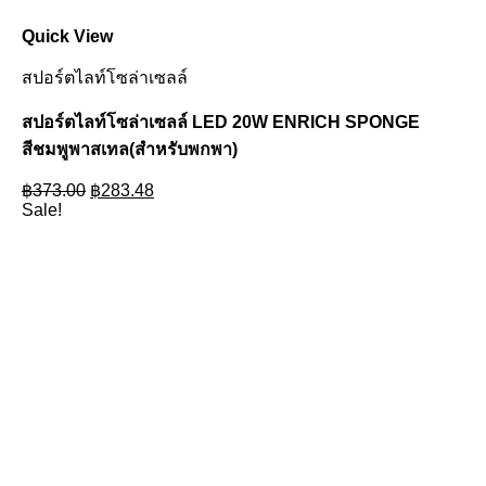
Quick View
สปอร์ตไลท์โซล่าเซลล์
สปอร์ตไลท์โซล่าเซลล์ LED 20W ENRICH SPONGE
สีชมพูพาสเทล(สำหรับพกพา)
Original
Current
฿
373.00
฿
283.48
price
price
Sale!
was:
is:
฿373.00.
฿283.48.