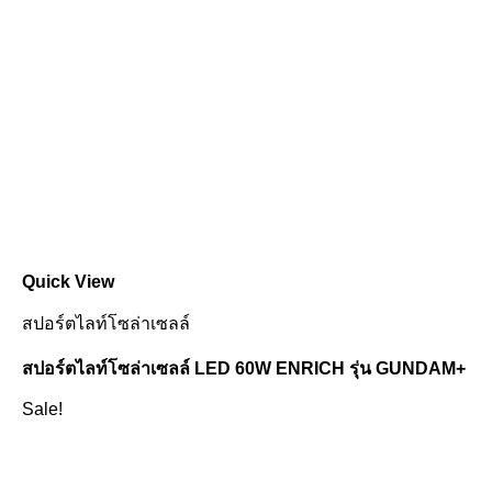
Quick View
สปอร์ตไลท์โซล่าเซลล์
สปอร์ตไลท์โซล่าเซลล์ LED 60W ENRICH รุ่น GUNDAM+
Sale!