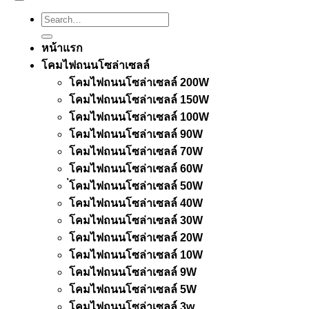
Search
for:
หน้าแรก
โคมไฟถนนโซล่าเซลล์
โคมไฟถนนโซล่าเซลล์ 200W
โคมไฟถนนโซล่าเซลล์ 150W
โคมไฟถนนโซล่าเซลล์ 100W
โคมไฟถนนโซล่าเซลล์ 90W
โคมไฟถนนโซล่าเซลล์ 70W
โคมไฟถนนโซล่าเซลล์ 60W
่โคมไฟถนนโซล่าเซลล์ 50W
โคมไฟถนนโซล่าเซลล์ 40W
โคมไฟถนนโซล่าเซลล์ 30W
โคมไฟถนนโซล่าเซลล์ 20W
โคมไฟถนนโซล่าเซลล์ 10W
โคมไฟถนนโซล่าเซลล์ 9W
โคมไฟถนนโซล่าเซลล์ 5W
โคมไฟถนนโซล่าเซลล์ 3w