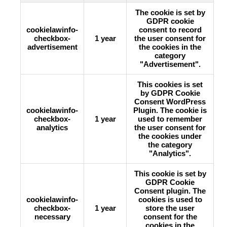
The cookie is set by
GDPR cookie
cookielawinfo-
consent to record
checkbox-
1 year
the user consent for
advertisement
the cookies in the
category
"Advertisement".
This cookies is set
by GDPR Cookie
Consent WordPress
cookielawinfo-
Plugin. The cookie is
checkbox-
1 year
used to remember
analytics
the user consent for
the cookies under
the category
"Analytics".
This cookie is set by
GDPR Cookie
Consent plugin. The
cookielawinfo-
cookies is used to
checkbox-
1 year
store the user
necessary
consent for the
cookies in the