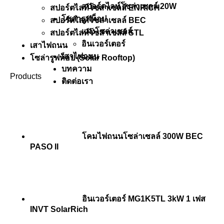
สปอร์ตไลท์โซล่าเซลล์ 20W
สปอร์ตไลท์โซล่าเซลล์ ENRICH
โซล่ารูฟท็อป
สปอร์ตไลท์โซล่าเซลล์ BEC
แผงโซล่าเซลล์
สปอร์ตไลท์โซล่าเซลล์ STL
อินเวอร์เตอร์
เสาไฟถนน
เสาไฟถนน
โซล่ารูฟท็อป (Solar Rooftop)
บทความ
Products
ติดต่อเรา
โคมไฟถนนโซล่าเซลล์ 300W BEC
PASO II
อินเวอร์เตอร์ MG1K5TL 3kW 1 เฟส
INVT SolarRich