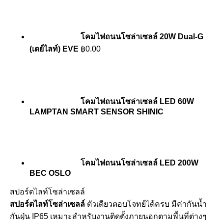
โคมไฟถนนโซล่าเซลล์ 20W Dual-G
(เดย์ไลท์) EVE
฿
0.00
โคมไฟถนนโซล่าเซลล์ LED 60W
LAMPTAN SMART SENSOR SHINIC
โคมไฟถนนโซล่าเซลล์ LED 200W
BEC OSLO
สปอร์ตไลท์โซล่าเซลล์
สปอร์ตไลท์โซล่าเซลล์
ตัวเดียวตอบโจทย์ได้ครบ มีค่ากันน้ำ
กันฝุ่น IP65 เหมาะสำหรับงานติดตั้งภายนอกตามพื้นที่ต่างๆ