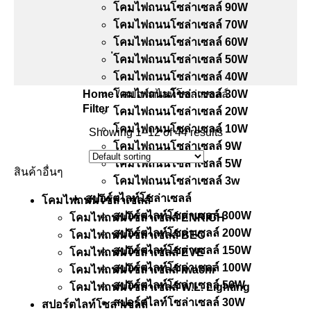
โคมไฟถนนโซล่าเซลล์ 90W
โคมไฟถนนโซล่าเซลล์ 70W
โคมไฟถนนโซล่าเซลล์ 60W
่โคมไฟถนนโซล่าเซลล์ 50W
โคมไฟถนนโซล่าเซลล์ 40W
Home
โคมไฟถนนโซล่าเซลล์ 30W
/
สปอร์ตไลท์โซล่าเซลล์
Filter
โคมไฟถนนโซล่าเซลล์ 20W
โคมไฟถนนโซล่าเซลล์ 10W
Showing 1–12 of 44 results
โคมไฟถนนโซล่าเซลล์ 9W
โคมไฟถนนโซล่าเซลล์ 5W
สินค้าอื่นๆ
โคมไฟถนนโซล่าเซลล์ 3w
สปอร์ตไลท์โซล่าเซลล์
โคมไฟถนนโซล่าเซลล์
สปอร์ตไลท์โซล่าเซลล์ 300W
โคมไฟถนนโซล่าเซลล์ ENRICH
สปอร์ตไลท์โซล่าเซลล์ 200W
โคมไฟถนนโซล่าเซลล์ BEC
สปอร์ตไลท์โซล่าเซลล์ 150W
โคมไฟถนนโซล่าเซลล์ EVE
สปอร์ตไลท์โซล่าเซลล์ 100W
โคมไฟถนนโซล่าเซลล์ Iwachi
สปอร์ตไลท์โซล่าเซลล์ 50W
โคมไฟถนนโซล่าเซลล์ W.L. Lighting
สปอร์ตไลท์โซล่าเซลล์ 30W
สปอร์ตไลท์โซล่าเซลล์