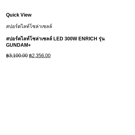
Quick View
สปอร์ตไลท์โซล่าเซลล์
สปอร์ตไลท์โซล่าเซลล์ LED 300W ENRICH รุ่น
GUNDAM+
Original
Current
฿
3,100.00
฿
2,356.00
price
price
was:
is:
฿3,100.00.
฿2,356.00.