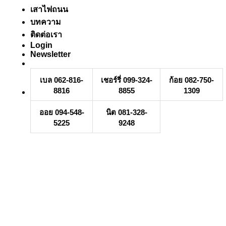
เสาไฟถนน
บทความ
ติดต่อเรา
Login
Newsletter
เบล 062-816-
เชอร์รี่ 099-324-
ก้อย 082-750-
8816
8855
1309
ออย 094-548-
นิต 081-328-
5225
9248