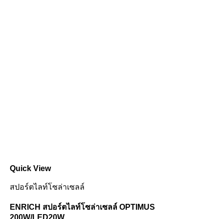
Quick View
สปอร์ตไลท์โซล่าเซลล์
ENRICH สปอร์ตไลท์โซล่าเซลล์ OPTIMUS
200W/LED20W