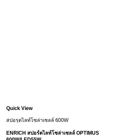
Quick View
สปอรฺตไลท์โซล่าเซลล์ 600W
ENRICH สปอร์ตไลท์โซล่าเซลล์ OPTIMUS
600W/LED55W