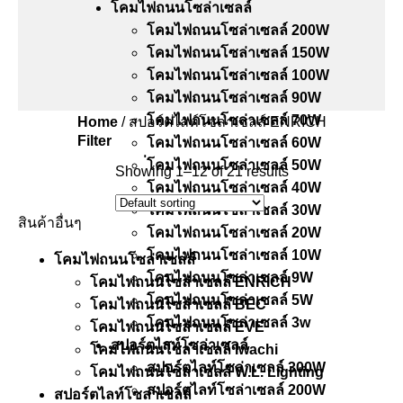
โคมไฟถนนโซล่าเซลล์
โคมไฟถนนโซล่าเซลล์ 200W
โคมไฟถนนโซล่าเซลล์ 150W
โคมไฟถนนโซล่าเซลล์ 100W
โคมไฟถนนโซล่าเซลล์ 90W
โคมไฟถนนโซล่าเซลล์ 70W
Home
/
สปอร์ตไลท์โซล่าเซลล์ ENRICH
Filter
โคมไฟถนนโซล่าเซลล์ 60W
่โคมไฟถนนโซล่าเซลล์ 50W
Showing 1–12 of 21 results
โคมไฟถนนโซล่าเซลล์ 40W
โคมไฟถนนโซล่าเซลล์ 30W
สินค้าอื่นๆ
โคมไฟถนนโซล่าเซลล์ 20W
โคมไฟถนนโซล่าเซลล์ 10W
โคมไฟถนนโซล่าเซลล์
โคมไฟถนนโซล่าเซลล์ 9W
โคมไฟถนนโซล่าเซลล์ ENRICH
โคมไฟถนนโซล่าเซลล์ 5W
โคมไฟถนนโซล่าเซลล์ BEC
โคมไฟถนนโซล่าเซลล์ 3w
โคมไฟถนนโซล่าเซลล์ EVE
สปอร์ตไลท์โซล่าเซลล์
โคมไฟถนนโซล่าเซลล์ Iwachi
สปอร์ตไลท์โซล่าเซลล์ 300W
โคมไฟถนนโซล่าเซลล์ W.L. Lighting
สปอร์ตไลท์โซล่าเซลล์ 200W
สปอร์ตไลท์โซล่าเซลล์