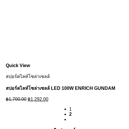
Quick View
สปอร์ตไลท์โซล่าเซลล์
สปอร์ตไลท์โซล่าเซลล์ LED 100W ENRICH GUNDAM
Original
Current
฿
1,700.00
฿
1,292.00
price
price
was:
is:
1
2
฿1,700.00.
฿1,292.00.