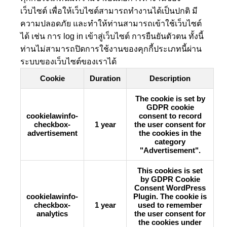
เว็บไซต์ เพื่อให้เว็บไซต์สามารถทำงานได้เป็นปกติ มี
ความปลอดภัย และทำให้ท่านสามารถเข้าใช้เว็บไซต์
ได้ เช่น การ log in เข้าสู่เว็บไซต์ การยืนยันตัวตน ทั้งนี้
ท่านไม่สามารถปิดการใช้งานของคุกกี้ประเภทนี้ผ่าน
ระบบของเว็บไซต์ของเราได้
Cookie
Duration
Description
The cookie is set by
GDPR cookie
cookielawinfo-
consent to record
checkbox-
1 year
the user consent for
advertisement
the cookies in the
category
"Advertisement".
This cookies is set
by GDPR Cookie
Consent WordPress
cookielawinfo-
Plugin. The cookie is
checkbox-
1 year
used to remember
analytics
the user consent for
the cookies under