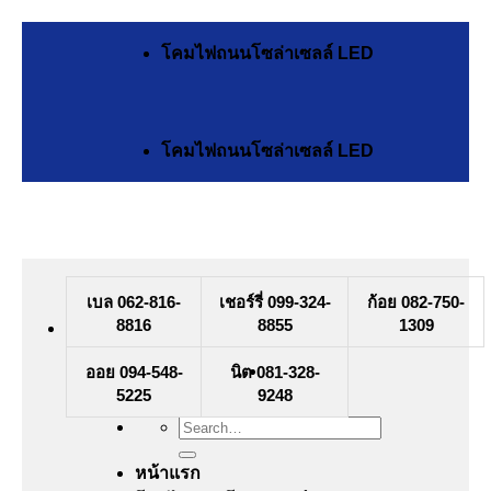
Skip
to
โคมไฟถนนโซล่าเซลล์ LED
content
โคมไฟถนนโซล่าเซลล์ LED
เบล 062-816-
เชอร์รี่ 099-324-
ก้อย 082-750-
8816
8855
1309
ออย 094-548-
นิต 081-328-
5225
9248
Search
for:
หน้าแรก