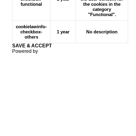
functional
the cookies in the
category
"Functional".
cookielawinfo-
checkbox-
1 year
No description
others
SAVE & ACCEPT
Powered by