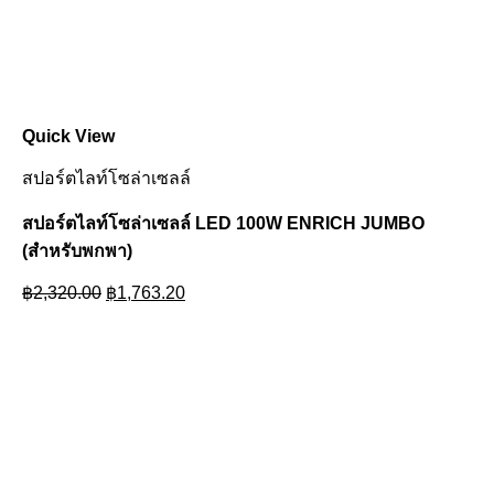
Quick View
สปอร์ตไลท์โซล่าเซลล์
สปอร์ตไลท์โซล่าเซลล์ LED 100W ENRICH JUMBO
(สำหรับพกพา)
Original
Current
฿
2,320.00
฿
1,763.20
price
price
was:
is:
฿2,320.00.
฿1,763.20.