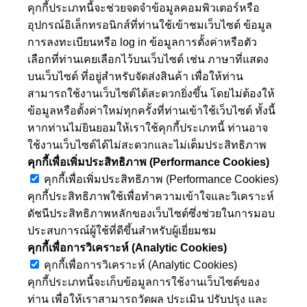
คุกกี้ประเภทนี้จะช่วยจดจำข้อมูลคอมพิวเตอร์หรือ
อุปกรณ์อิเล็กทรอนิกส์ที่ท่านใช้เข้าชมเว็บไซต์ ข้อมูล
การลงทะเบียนหรือ log in ข้อมูลการตั้งค่าหรือตัว
เลือกที่ท่านเคยเลือกไว้บนเว็บไซต์ เช่น ภาษาที่แสดง
บนเว็บไซต์ ที่อยู่สำหรับจัดส่งสินค้า เพื่อให้ท่าน
สามารถใช้งานเว็บไซต์ได้สะดวกยิ่งขึ้น โดยไม่ต้องให้
ข้อมูลหรือตั้งค่าใหม่ทุกครั้งที่ท่านเข้าใช้เว็บไซต์ ทั้งนี้
หากท่านไม่ยินยอมให้เราใช้คุกกี้ประเภทนี้ ท่านอาจ
ใช้งานเว็บไซต์ได้ไม่สะดวกและไม่เต็มประสิทธิภาพ
คุกกี้เพื่อเพิ่มประสิทธิภาพ (Performance Cookies)
คุกกี้เพื่อเพิ่มประสิทธิภาพ (Performance Cookies)
คุกกี้ประสิทธิภาพใช้เพื่อทำความเข้าใจและวิเคราะห์
ดัชนีประสิทธิภาพหลักของเว็บไซต์ซึ่งช่วยในการมอบ
ประสบการณ์ผู้ใช้ที่ดีขึ้นสำหรับผู้เยี่ยมชม
คุกกี้เพื่อการวิเคราะห์ (Analytic Cookies)
คุกกี้เพื่อการวิเคราะห์ (Analytic Cookies)
คุกกี้ประเภทนี้จะเก็บข้อมูลการใช้งานเว็บไซต์ของ
ท่าน เพื่อให้เราสามารถวัดผล ประเมิน ปรับปรุง และ