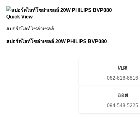
Quick View
สปอร์ตไลท์โซล่าเซลล์
สปอร์ตไลท์โซล่าเซลล์ 20W PHILIPS BVP080
เบล
062-816-8816
ออย
094-548-5225
Visa
PayPal
Stripe
MasterCard
Cash