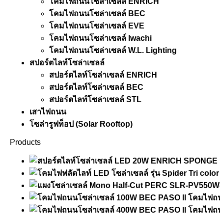
โคมไฟถนนโซล่าเซลล์ ENRICH
โคมไฟถนนโซล่าเซลล์ BEC
โคมไฟถนนโซล่าเซลล์ EVE
โคมไฟถนนโซล่าเซลล์ Iwachi
โคมไฟถนนโซล่าเซลล์ W.L. Lighting
สปอร์ตไลท์โซล่าเซลล์
สปอร์ตไลท์โซล่าเซลล์ ENRICH
สปอร์ตไลท์โซล่าเซลล์ BEC
สปอร์ตไลท์โซล่าเซลล์ STL
เสาไฟถนน
โซล่ารูฟท็อป (Solar Rooftop)
Products
โคมไฟถน
โคมไฟถน