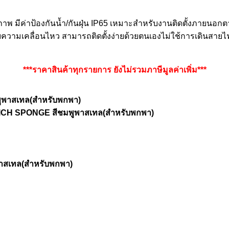
พ มีค่าป้องกันน้ำ/กันฝุ่น IP65 เหมาะสำหรับงานติดตั้งภายนอกตา
วามเคลื่อนไหว สามารถติดตั้งง่ายด้วยตนเองไม่ใช้การเดินสายไฟ
***ราคาสินค้าทุกรายการ ยังไม่รวมภาษีมูลค่าเพิ่ม***
าสเทล(สำหรับพกพา)