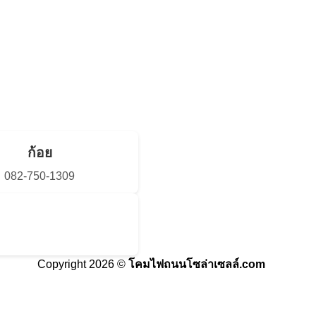
ก้อย
082-750-1309
Copyright 2026 ©
โคมไฟถนนโซล่าเซลล์.com