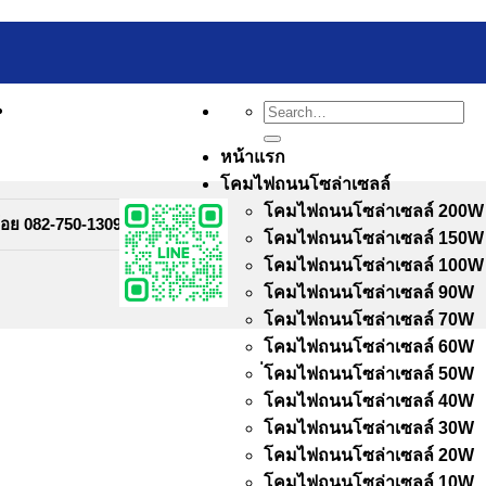
Search
for:
หน้าแรก
โคมไฟถนนโซล่าเซลล์
โคมไฟถนนโซล่าเซลล์ 200W
้อย 082-750-1309
โคมไฟถนนโซล่าเซลล์ 150W
โคมไฟถนนโซล่าเซลล์ 100W
โคมไฟถนนโซล่าเซลล์ 90W
โคมไฟถนนโซล่าเซลล์ 70W
โคมไฟถนนโซล่าเซลล์ 60W
่โคมไฟถนนโซล่าเซลล์ 50W
โคมไฟถนนโซล่าเซลล์ 40W
โคมไฟถนนโซล่าเซลล์ 30W
โคมไฟถนนโซล่าเซลล์ 20W
โคมไฟถนนโซล่าเซลล์ 10W