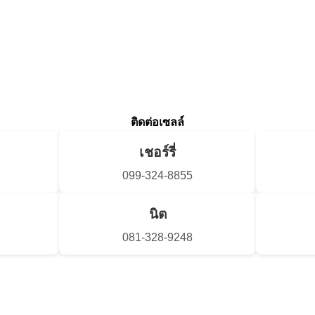
ติดต่อเซลล์
เชอร์รี่
099-324-8855
นิต
081-328-9248