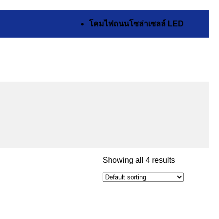
โคมไฟถนนโซล่าเซลล์ LED
Showing all 4 results