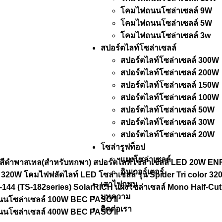
โคมไฟถนนโซล่าเซลล์ 9W
โคมไฟถนนโซล่าเซลล์ 5W
โคมไฟถนนโซล่าเซลล์ 3w
สปอร์ตไลท์โซล่าเซลล์
สปอร์ตไลท์โซล่าเซลล์ 300W
สปอร์ตไลท์โซล่าเซลล์ 200W
สปอร์ตไลท์โซล่าเซลล์ 150W
สปอร์ตไลท์โซล่าเซลล์ 100W
สปอร์ตไลท์โซล่าเซลล์ 50W
สปอร์ตไลท์โซล่าเซลล์ 30W
สปอร์ตไลท์โซล่าเซลล์ 20W
โซล่ารูฟท็อป
แผงโซล่าเซลล์
สปอร์ตไลท์โซล่าเซลล์ LED 20W E
อินเวอร์เตอร์
โคมไฟฟลัดไลท์ LED โซล่าเซลล์ รุ่น Spider Tri color 3
เสาไฟถนน
แผงโซล่าเซลล์ Mono Half-C
บทความ
นโซล่าเซลล์ 100W BEC PASO II
ติดต่อเรา
นโซล่าเซลล์ 400W BEC PASO II