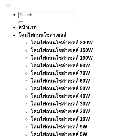
On
Delivery
Search
for:
หน้าแรก
โคมไฟถนนโซล่าเซลล์
โคมไฟถนนโซล่าเซลล์ 200W
โคมไฟถนนโซล่าเซลล์ 150W
โคมไฟถนนโซล่าเซลล์ 100W
โคมไฟถนนโซล่าเซลล์ 90W
โคมไฟถนนโซล่าเซลล์ 70W
โคมไฟถนนโซล่าเซลล์ 60W
่โคมไฟถนนโซล่าเซลล์ 50W
โคมไฟถนนโซล่าเซลล์ 40W
โคมไฟถนนโซล่าเซลล์ 30W
โคมไฟถนนโซล่าเซลล์ 20W
โคมไฟถนนโซล่าเซลล์ 10W
โคมไฟถนนโซล่าเซลล์ 9W
โคมไฟถนนโซล่าเซลล์ 5W